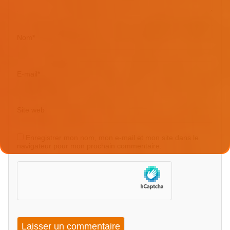
Nom
*
E-mail
*
Site web
Enregistrer mon nom, mon e-mail et mon site dans le
navigateur pour mon prochain commentaire.