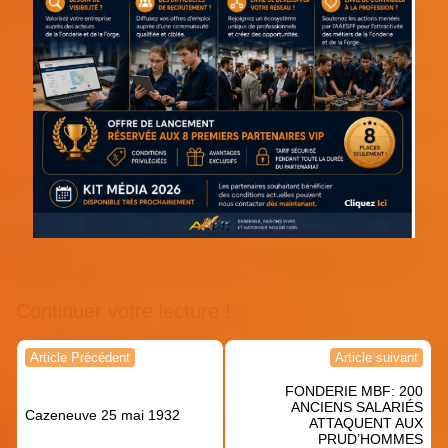
Continuer votre lecture !
Navigation
Article Précédent
Article suivant
de
FONDERIE MBF: 200
l’article
ANCIENS SALARIÉS
Cazeneuve 25 mai 1932
ATTAQUENT AUX
PRUD’HOMMES