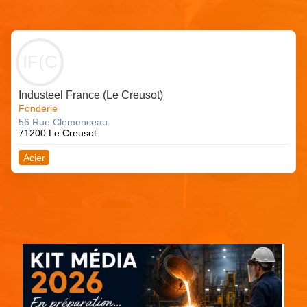
Cet article fait référence à :
IF(C
Industeel France (Le Creusot)
Fonderie
56 Rue Clemenceau
71200 Le Creusot
Acier
Espace pub