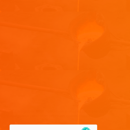
Commentaire
*
Nom
*
E-mail
*
Site web
Enregistrer mon nom, mon e-mail et mon site dans le
navigateur pour mon prochain commentaire.