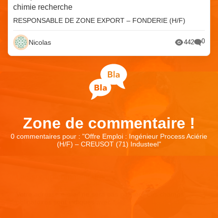
chimie recherche
RESPONSABLE DE ZONE EXPORT – FONDERIE (H/F)
0
Nicolas
442
Zone de commentaire !
0 commentaires pour : "
Offre Emploi : Ingénieur Process Aciérie
(H/F) – CREUSOT (71) Industeel
"
Laisser un commentaire
Votre adresse e-mail ne sera pas publiée.
Les champs
obligatoires sont indiqués avec
*