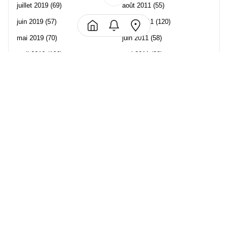
juillet 2019
(69)
août 2011
(55)
juin 2019
(57)
juillet 2011
(120)
mai 2019
(70)
juin 2011
(58)
avril 2019
(106)
mai 2011
(82)
mars 2019
(102)
avril 2011
(70)
février 2019
(95)
mars 2011
(71)
janvier 2019
(73)
février 2011
(65)
décembre 2018
(65)
janvier 2011
(82)
novembre 2018
(107)
décembre 2010
(68)
octobre 2018
(96)
Les partenaire de Piwi