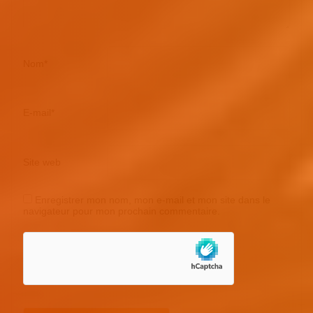
Nom
*
E-mail
*
Site web
Enregistrer mon nom, mon e-mail et mon site dans le
navigateur pour mon prochain commentaire.