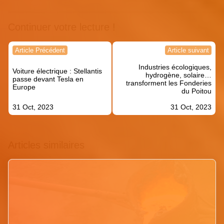
Continuer votre lecture !
Navigation
Article Précédent
Article suivant
de
Industries écologiques,
l’article
Voiture électrique : Stellantis
hydrogène, solaire…
passe devant Tesla en
transforment les Fonderies
Europe
du Poitou
31 Oct, 2023
31 Oct, 2023
Articles similaires