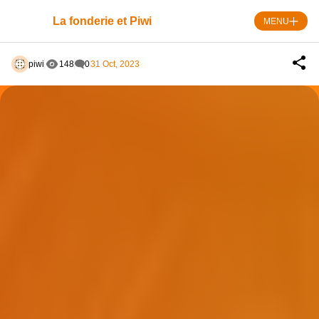
Skip
Panneau de gestion des cookies
to
La fonderie et Piwi
MENU
content
piwi
148
0
31 Oct, 2023