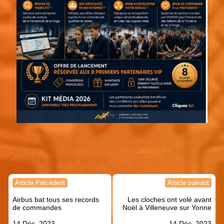
Continuer votre lecture !
Navigation
Article Précédent
Article suivant
de
Airbus bat tous ses records
Les cloches ont volé avant
l’article
de commandes
Noël à Villeneuve sur Yonne
14 Déc, 2023
14 Déc, 2023