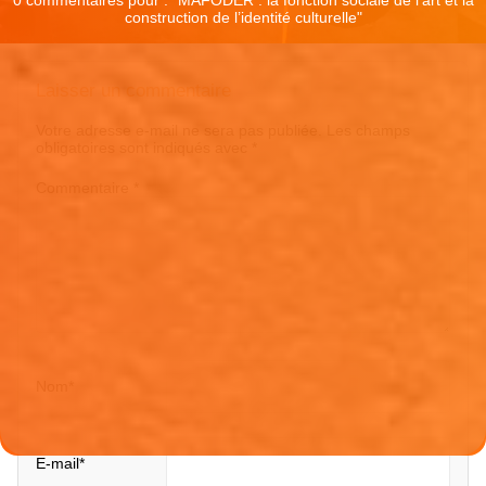
0 commentaires pour : "
MAFODER : la fonction sociale de l’art et la
construction de l’identité culturelle
"
Laisser un commentaire
Votre adresse e-mail ne sera pas publiée.
Les champs
obligatoires sont indiqués avec
*
Commentaire
*
Nom
*
E-mail
*