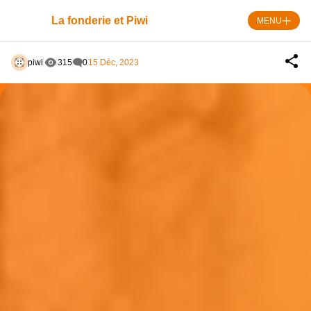
Skip
to
La fonderie et Piwi
MENU
content
piwi
315
0
15 Déc, 2023