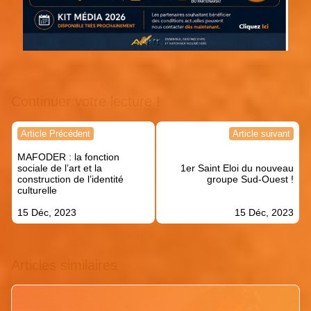
Continuer votre lecture !
Navigation
Article Précédent
Article suivant
de
MAFODER : la fonction
l’article
sociale de l’art et la
1er Saint Eloi du nouveau
construction de l’identité
groupe Sud-Ouest !
culturelle
15 Déc, 2023
15 Déc, 2023
Articles similaires