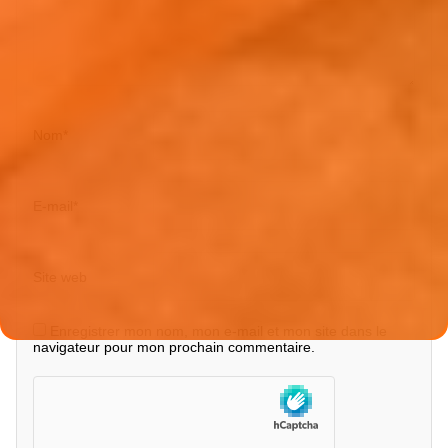
Nom
*
E-mail
*
Site web
Enregistrer mon nom, mon e-mail et mon site dans le
navigateur pour mon prochain commentaire.