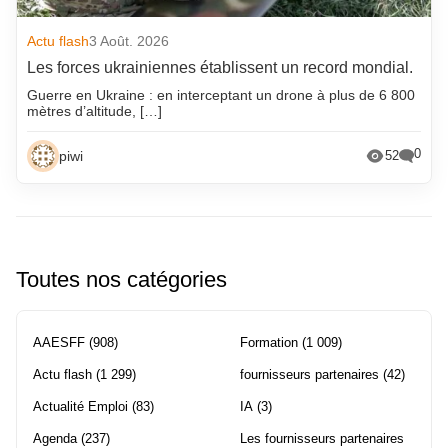
Actu flash
3 Août. 2026
Les forces ukrainiennes établissent un record mondial.
Guerre en Ukraine : en interceptant un drone à plus de 6 800
mètres d’altitude, […]
0
piwi
52
Toutes nos catégories
AAESFF
(908)
Formation
(1 009)
Actu flash
(1 299)
fournisseurs partenaires
(42)
Actualité Emploi
(83)
IA
(3)
Agenda
(237)
Les fournisseurs partenaires