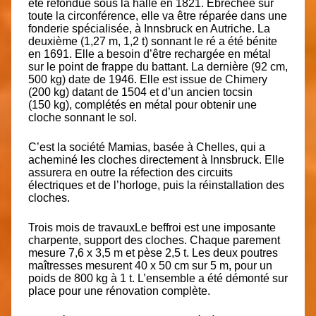
été refondue sous la halle en 1821. Ébréchée sur
toute la circonférence, elle va être réparée dans
une
fonderie spécialisée, à Innsbruck
en Autriche.
La
deuxième (1,27 m, 1,2 t)
sonnant le ré a été bénite
en 1691. Elle a besoin d’être rechargée en métal
sur le point de frappe du battant.
La dernière (92 cm,
500 kg)
date de 1946. Elle est issue de Chimery
(200 kg) datant de 1504 et d’un ancien tocsin
(150 kg), complétés en métal pour obtenir une
cloche sonnant le sol.
C’est la société Mamias, basée à Chelles, qui a
acheminé les cloches directement à Innsbruck. Elle
assurera en outre la réfection des circuits
électriques et de l’horloge, puis la réinstallation des
cloches.
Trois mois de travaux
Le beffroi est une imposante
charpente, support des cloches. Chaque parement
mesure 7,6 x 3,5 m et pèse 2,5 t. Les deux poutres
maîtresses mesurent 40 x 50 cm sur 5 m, pour un
poids de 800 kg à 1 t. L’ensemble a été démonté sur
place pour une rénovation complète.