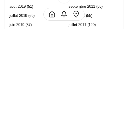
août 2019
(51)
septembre 2011
(85)
juillet 2019
(69)
août 2011
(55)
juin 2019
(57)
juillet 2011
(120)
mai 2019
(70)
juin 2011
(58)
avril 2019
(106)
mai 2011
(82)
mars 2019
(102)
avril 2011
(70)
février 2019
(95)
mars 2011
(71)
janvier 2019
(73)
février 2011
(65)
décembre 2018
(65)
janvier 2011
(82)
novembre 2018
(107)
décembre 2010
(68)
octobre 2018
(96)
Les partenaire de Piwi