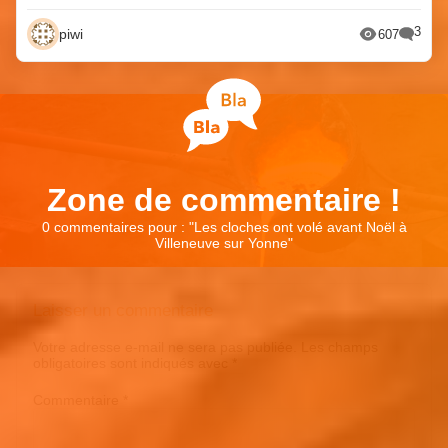
3
piwi
607
Zone de commentaire !
0 commentaires pour : "
Les cloches ont volé avant Noël à
Villeneuve sur Yonne
"
Laisser un commentaire
Votre adresse e-mail ne sera pas publiée.
Les champs
obligatoires sont indiqués avec
*
Commentaire
*