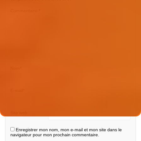
Commentaire
*
Nom
*
E-mail
*
Site web
Enregistrer mon nom, mon e-mail et mon site dans le
navigateur pour mon prochain commentaire.