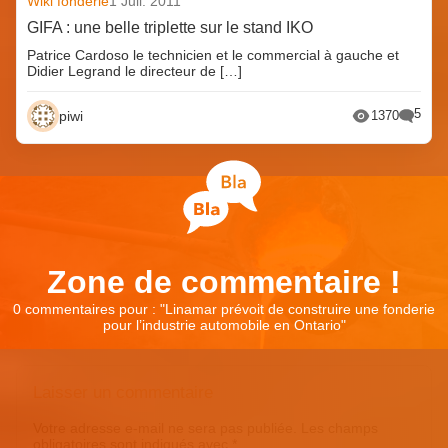
Wiki fonderie
1 Juil. 2011
GIFA : une belle triplette sur le stand IKO
Patrice Cardoso le technicien et le commercial à gauche et
Didier Legrand le directeur de […]
5
piwi
1370
Zone de commentaire !
0 commentaires pour : "
Linamar prévoit de construire une fonderie
pour l’industrie automobile en Ontario
"
Laisser un commentaire
Votre adresse e-mail ne sera pas publiée.
Les champs
obligatoires sont indiqués avec
*