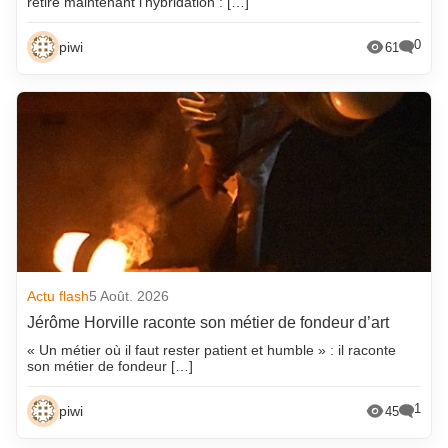
retire maintenant l’hybridation : […]
0
piwi
61
Actu flash
5 Août. 2026
Jérôme Horville raconte son métier de fondeur d’art
« Un métier où il faut rester patient et humble » : il raconte
son métier de fondeur […]
1
piwi
45