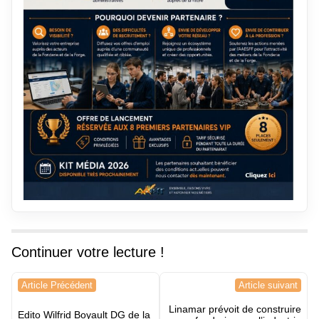
Continuer votre lecture !
Navigation
Article Précédent
Article suivant
de
Linamar prévoit de construire
l’article
Edito Wilfrid Boyault DG de la