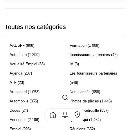
Toutes nos catégories
AAESFF
(908)
Formation
(1 009)
Actu flash
(1 299)
fournisseurs partenaires
(42)
Actualité Emploi
(83)
IA
(3)
Agenda
(237)
Les fournisseurs partenaires
ATF
(23)
(546)
Au hasard
(1 058)
Non classée
(658)
Automobile
(355)
Photos de pièces
(1 445)
Décès
(24)
Piwi en vadrouille
(537)
Economie
(2 186)
Qui est qui
(1 464)
Emploi
(993)
Réunions
(652)