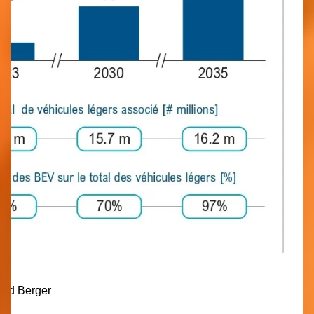
and Berger