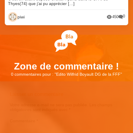
Thyes(74) que j’ai pu apprécier […]
0
piwi
450
Zone de commentaire !
0 commentaires pour : "
Edito Wilfrid Boyault DG de la FFF
"
Laisser un commentaire
Votre adresse e-mail ne sera pas publiée.
Les champs
obligatoires sont indiqués avec
*
Commentaire
*