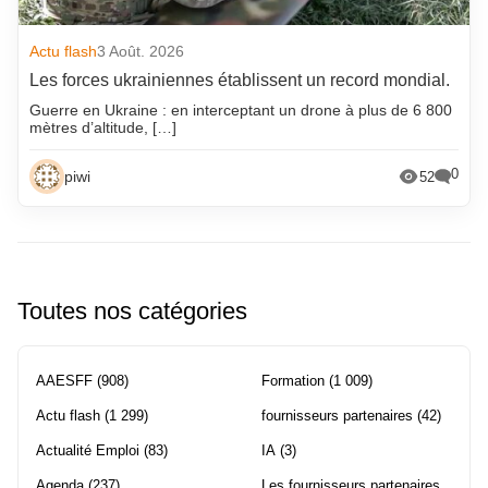
Actu flash
3 Août. 2026
Les forces ukrainiennes établissent un record mondial.
Guerre en Ukraine : en interceptant un drone à plus de 6 800
mètres d’altitude, […]
0
piwi
52
Toutes nos catégories
AAESFF
(908)
Formation
(1 009)
Actu flash
(1 299)
fournisseurs partenaires
(42)
Actualité Emploi
(83)
IA
(3)
Agenda
(237)
Les fournisseurs partenaires