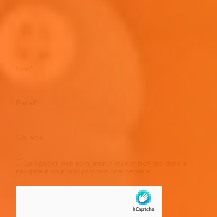
Nom
*
E-mail
*
Site web
Enregistrer mon nom, mon e-mail et mon site dans le
navigateur pour mon prochain commentaire.