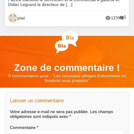
Didier Legrand le directeur de […]
5
piwi
1370
Zone de commentaire !
0 commentaires pour : "
Les nouveaux alliages d’aluminium en
fonderie sous pression
"
Laisser un commentaire
Votre adresse e-mail ne sera pas publiée.
Les champs
obligatoires sont indiqués avec
*
Commentaire
*