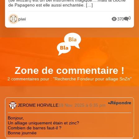
(de Mozart) est un bel instrument magique….mais la cloche
de Papageno est elle aussi enchantée. […]
0
piwi
370
Zone de commentaire !
2 commentaires pour : "
Recherche Fondeur pour alliage SnZn
"
Répondre
JEROME HORVILLE
18 Nov. 2025 à 6:35 pm
Bonjour,
Un alliage uniquement étain et zinc?
Combien de barres faut-il ?
Bonne journée