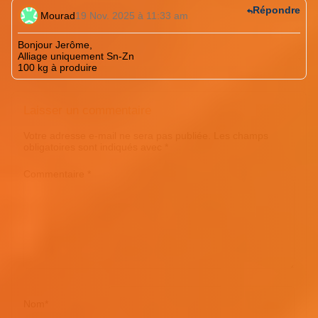
Répondre
Mourad
19 Nov. 2025 à 11:33 am
Bonjour Jerôme,
Alliage uniquement Sn-Zn
100 kg à produire
Laisser un commentaire
Votre adresse e-mail ne sera pas publiée.
Les champs
obligatoires sont indiqués avec
*
Commentaire
*
Nom
*