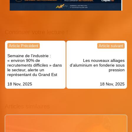
Continuer votre lecture !
Navigation
Article Précédent
Article suivant
de
Semaine de l’industrie :
l’article
« environ 90% de
Les nouveaux alliages
recrutements difficiles » dans
d’aluminium en fonderie sous
le secteur, alerte un
pression
représentant du Grand Est
18 Nov, 2025
18 Nov, 2025
Articles similaires