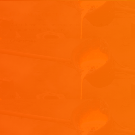
Laisser un commentaire
Votre adresse e-mail ne sera pas publiée.
Les champs
obligatoires sont indiqués avec
*
Commentaire
*
Nom
*
E-mail
*