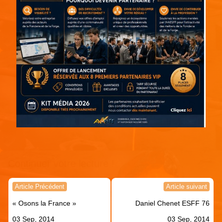
Continuer votre lecture !
Navigation
Article Précédent
Article suivant
de
« Osons la France »
Daniel Chenet ESFF 76
l’article
03 Sep, 2014
03 Sep, 2014