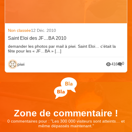
Non classée
12 Déc. 2010
Saint Eloi des JF…BA 2010
demander les photos par mail à piwi. Saint Eloi… c’était la
fête pour les « JF…BA » […]
0
piwi
416
Zone de commentaire !
0 commentaires pour : "
Les 300 000 visiteurs sont atteints… et
même dépassés maintenant.
"