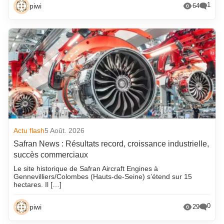
1
piwi
64
Actu flash
5 Août. 2026
Safran News : Résultats record, croissance industrielle,
succès commerciaux
Le site historique de Safran Aircraft Engines à
Gennevilliers/Colombes (Hauts-de-Seine) s’étend sur 15
hectares. Il […]
0
piwi
29