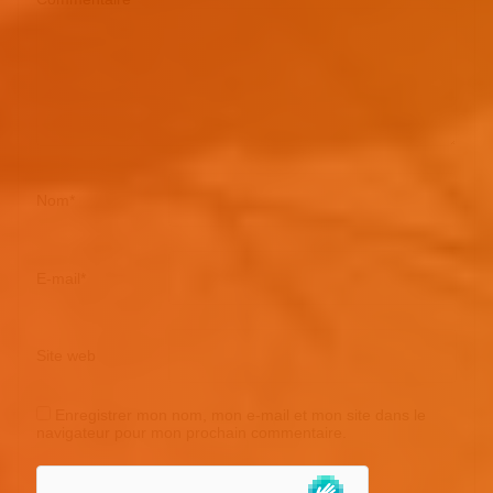
Nom
*
E-mail
*
Site web
Enregistrer mon nom, mon e-mail et mon site dans le
navigateur pour mon prochain commentaire.