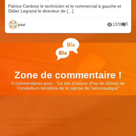
Patrice Cardoso le technicien et le commercial à gauche et
Didier Legrand le directeur de […]
5
piwi
1370
Zone de commentaire !
0 commentaires pour : "
Le site d’Issoire (Puy-de-Dôme) de
Constellium bénéficie de la reprise de l’aéronautique
"
Laisser un commentaire
Votre adresse e-mail ne sera pas publiée.
Les champs
obligatoires sont indiqués avec
*
Commentaire
*