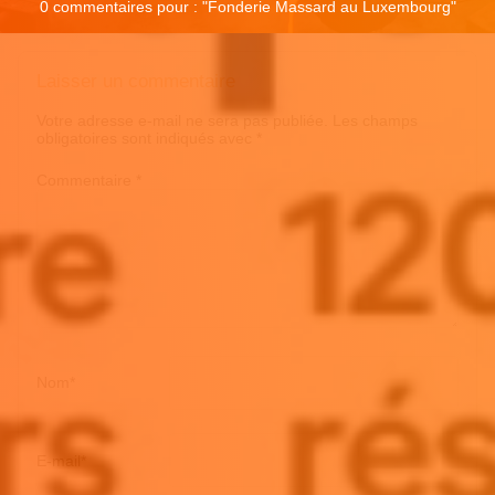
0 commentaires pour : "
Fonderie Massard au Luxembourg
"
Laisser un commentaire
Votre adresse e-mail ne sera pas publiée.
Les champs
obligatoires sont indiqués avec
*
Commentaire
*
Nom
*
E-mail
*