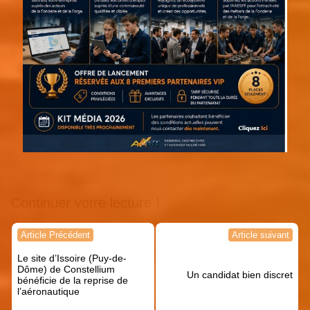
Continuer votre lecture !
Navigation
Article Précédent
Article suivant
de
Le site d’Issoire (Puy-de-
l’article
Dôme) de Constellium
Un candidat bien discret
bénéficie de la reprise de
l’aéronautique