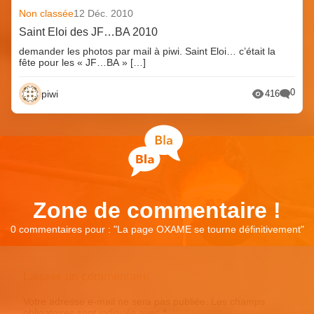
Non classée
12 Déc. 2010
Saint Eloi des JF…BA 2010
demander les photos par mail à piwi. Saint Eloi… c’était la
fête pour les « JF…BA » […]
0
piwi
416
Zone de commentaire !
0 commentaires pour : "
La page OXAME se tourne définitivement
"
Laisser un commentaire
Votre adresse e-mail ne sera pas publiée.
Les champs
obligatoires sont indiqués avec
*