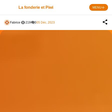
Skip
to
La fonderie et Piwi
MENU
content
Fabrice
219
0
05 Déc, 2023