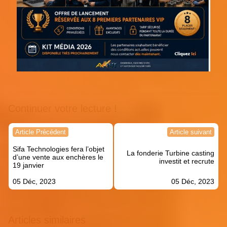
Continuer votre lecture !
Navigation
Article Précédent
Article suivant
de
Sifa Technologies fera l’objet
l’article
La fonderie Turbine casting
d’une vente aux enchères le
investit et recrute
19 janvier
05 Déc, 2023
05 Déc, 2023
Articles similaires