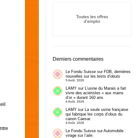
Toutes les offres
d'emploi
Derniers commentaires
Le Fondu Suisse
sur
FDB, dernières
nouvelles sur les tests d’obuts
5 Août. 2026
LAMY
sur
L’usine du Marais a fait
vivre des aciéristes « aux mains
d’or » durant 160 ans.
4 Août. 2026
eil
LAMY
sur
La seule usine française
qui fabrique les corps d’obus du
canon Caesar.
4 Août. 2026
ntre
Le Fondu Suisse
sur
Automobile :
virage sur l’aile.