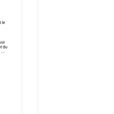
 le
nir
t du
é …