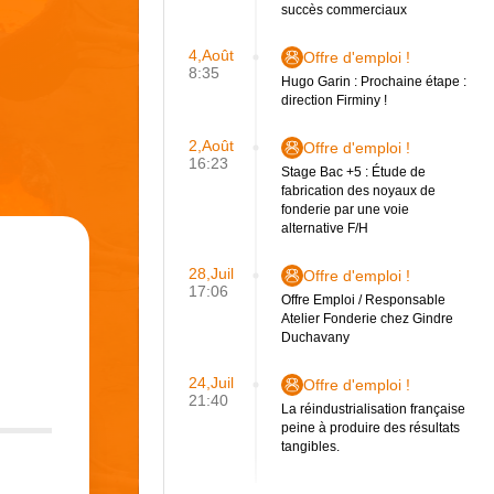
succès commerciaux
4,Août
Offre d'emploi !
8:35
Hugo Garin : Prochaine étape :
direction Firminy !
2,Août
Offre d'emploi !
16:23
Stage Bac +5 : Étude de
fabrication des noyaux de
fonderie par une voie
alternative F/H
28,Juil
Offre d'emploi !
17:06
Offre Emploi / Responsable
Atelier Fonderie chez Gindre
Duchavany
24,Juil
Offre d'emploi !
21:40
La réindustrialisation française
peine à produire des résultats
tangibles.