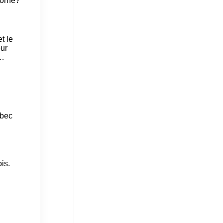
orne?
t le
ur
 …
ébec
is.