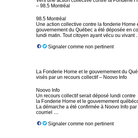
Vers une action collective contre la
Fonderie
H
– 98.5 Montréal
98.5 Montréal
Une action collective contre la
fonderie
Horne e
gouvernement du Québec a été déposée en co
lundi matin. Tout citoyen ayant vécu ou vivant
Signaler comme non pertinent
La
Fonderie
Horne et le gouvernement du Qu
visés par un recours collectif – Noovo Info
Noovo Info
Un recours collectif serait déposé lundi contre
la
Fonderie
Horne et le gouvernement québéco
La démarche a été confirmée à Noovo Info par
courriel …
Signaler comme non pertinent