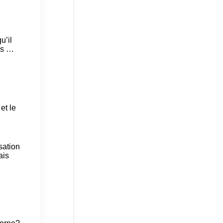
u’il
ies …
et le
sation
ais