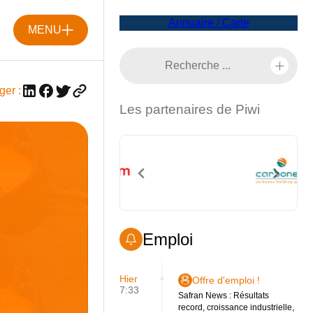
Annuaire / Carte
MENU
ger :
Les partenaires de Piwi
Emploi
Hier
Offre d'emploi !
7:33
Safran News : Résultats
record, croissance industrielle,