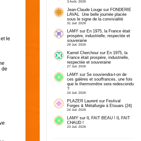
3 Août. 2026
Jean-Claude Louge
sur
FONDERIE
LAVAL Une belle journée placée
sous le signe de la convivialité
31 Juil. 2026
LAMY
sur
En 1975, la France était
prospère, industrielle, respectée et
et le
souveraine
29 Juil. 2026
Kamel Cherchour
sur
En 1975, la
France était prospère, industrielle,
respectée et souveraine
ne
27 Juil. 2026
l de
LAMY
sur
Se souviendra-t-on de
ces galères et souffrances, une fois
que le thermomètre sera redescendu
?
24 Juil. 2026
PLAZER Laurent
sur
Festival
Forges & Métallurgie à Etouars (24)
24 Juil. 2026
LAMY
sur
IL FAIT BEAU ! IL FAIT
CHAUD !
ive
23 Juil. 2026