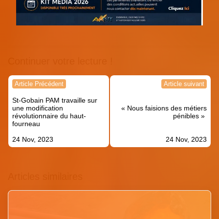
Continuer votre lecture !
Navigation
Article Précédent
Article suivant
de
St-Gobain PAM travaille sur
l’article
une modification
« Nous faisions des métiers
révolutionnaire du haut-
pénibles »
fourneau
24 Nov, 2023
24 Nov, 2023
Articles similaires