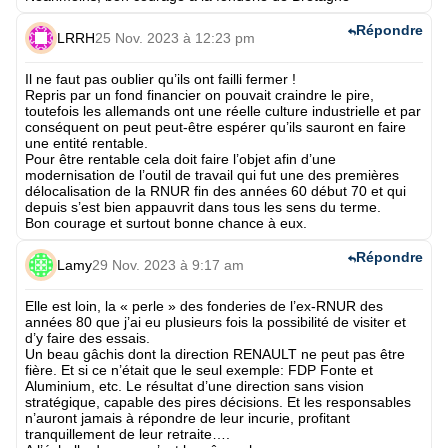
Répondre
LRRH
25 Nov. 2023 à 12:23 pm
Il ne faut pas oublier qu’ils ont failli fermer !
Repris par un fond financier on pouvait craindre le pire,
toutefois les allemands ont une réelle culture industrielle et par
conséquent on peut peut-être espérer qu’ils sauront en faire
une entité rentable.
Pour être rentable cela doit faire l’objet afin d’une
modernisation de l’outil de travail qui fut une des premières
délocalisation de la RNUR fin des années 60 début 70 et qui
depuis s’est bien appauvrit dans tous les sens du terme.
Bon courage et surtout bonne chance à eux.
Répondre
Lamy
29 Nov. 2023 à 9:17 am
Elle est loin, la « perle » des fonderies de l’ex-RNUR des
années 80 que j’ai eu plusieurs fois la possibilité de visiter et
d’y faire des essais.
Un beau gâchis dont la direction RENAULT ne peut pas être
fière. Et si ce n’était que le seul exemple: FDP Fonte et
Aluminium, etc. Le résultat d’une direction sans vision
stratégique, capable des pires décisions. Et les responsables
n’auront jamais à répondre de leur incurie, profitant
tranquillement de leur retraite….