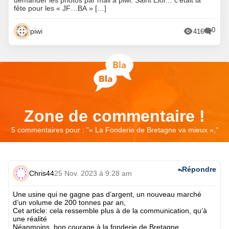
demander les photos par mail à piwi. Saint Eloi… c’était la
fête pour les « JF…BA » […]
0
piwi
416
Zone de commentaire !
5 commentaires pour : "
« La Fonderie de Bretagne va mieux »,
"
Répondre
Chris44
25 Nov. 2023 à 9:28 am
Une usine qui ne gagne pas d’argent, un nouveau marché
d’un volume de 200 tonnes par an,
Cet article: cela ressemble plus à de la communication, qu’à
une réalité
Néanmoins, bon courage à la fonderie de Bretagne