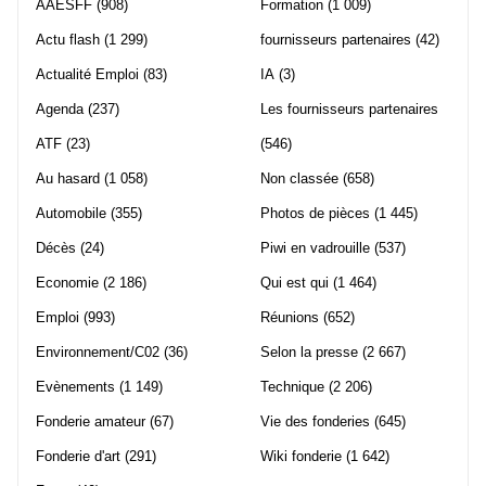
AAESFF
(908)
Formation
(1 009)
Actu flash
(1 299)
fournisseurs partenaires
(42)
Actualité Emploi
(83)
IA
(3)
Agenda
(237)
Les fournisseurs partenaires
ATF
(23)
(546)
Au hasard
(1 058)
Non classée
(658)
Automobile
(355)
Photos de pièces
(1 445)
Décès
(24)
Piwi en vadrouille
(537)
Economie
(2 186)
Qui est qui
(1 464)
Emploi
(993)
Réunions
(652)
Environnement/C02
(36)
Selon la presse
(2 667)
Evènements
(1 149)
Technique
(2 206)
Fonderie amateur
(67)
Vie des fonderies
(645)
Fonderie d'art
(291)
Wiki fonderie
(1 642)