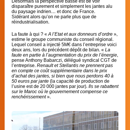
Désormais la perspective basse est de voir
disparaître purement et simplement les jantes alu
du paysage indrien… et donc de France.
Sidérant alors qu’on ne parle plus que de
réindustrialisation.
La faute à qui ? «
A l’Etat et aux donneurs d’ordre
»,
estime le groupe communiste du conseil régional.
Lequel conseil a injecté 5M€ dans l’entreprise voici
deux ans, lors du précédent dépôt de bilan. «
La
faute en partie à l’augmentation du prix de l’énergie
,
pense Anthony Babarczi, délégué syndical CGT de
l’entreprise.
Renault et Stellantis ne prennent pas
en compte ce coût supplémentaire dans le prix
d’achat des jantes, si bien que nous perdons 40 à
50 euros par jante
(la capacité de production de
l’usine est de 20 000 jantes par jour).
Ils se rabattent
sur le Maroc où le gouvernement compense ce
renchérissement
».