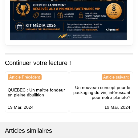
Continuer votre lecture !
Navigation
Article Précédent
Article suivant
de
Un nouveau concept pour le
l’article
QUEBEC : Un maître fondeur
packaging du vin, intéressant
en pleine ébullition
pour notre planète?
19 Mar, 2024
19 Mar, 2024
Articles similaires