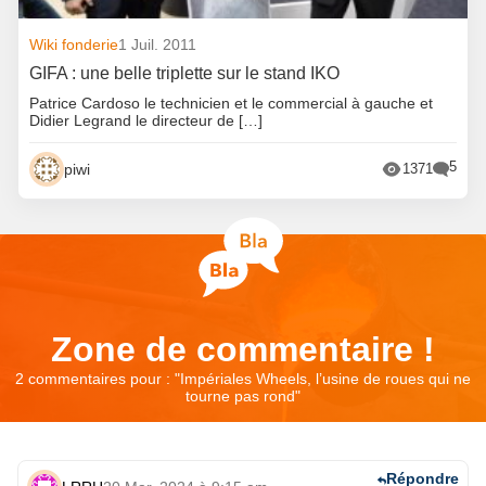
Wiki fonderie
1 Juil. 2011
GIFA : une belle triplette sur le stand IKO
Patrice Cardoso le technicien et le commercial à gauche et
Didier Legrand le directeur de […]
5
piwi
1371
Zone de commentaire !
2 commentaires pour : "
Impériales Wheels, l’usine de roues qui ne
tourne pas rond
"
Répondre