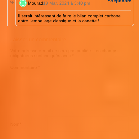
Répondre
Mourad
19 Mar. 2024 à 3:40 pm
Il serait intéressant de faire le bilan complet carbone
entre l’emballage classique et la canette !
Laisser un commentaire
Votre adresse e-mail ne sera pas publiée.
Les champs
obligatoires sont indiqués avec
*
Commentaire
*
Nom
*