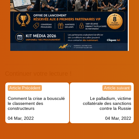
Continuer votre lecture !
Navigation
Article Précédent
Article suivant
de
Comment la crise a bousculé
Le palladium, victime
l’article
le classement des
collatérale des sanctions
constructeurs
contre la Russie
04 Mar, 2022
04 Mar, 2022