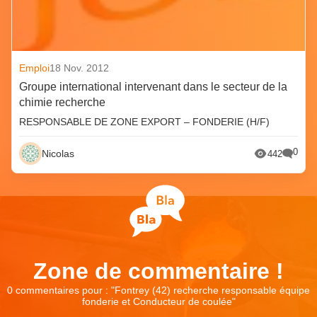
Emploi
18 Nov. 2012
Groupe international intervenant dans le secteur de la
chimie recherche
RESPONSABLE DE ZONE EXPORT – FONDERIE (H/F)
0
Nicolas
442
Zone de commentaire !
0 commentaires pour : "
Fontrey (42) recherche responsable équipe
fonderie et Conducteur de coulée
"