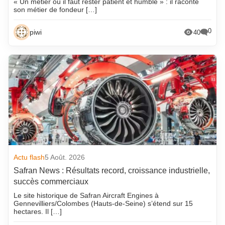
« Un métier où il faut rester patient et humble » : il raconte
son métier de fondeur […]
0
piwi
40
Actu flash
5 Août. 2026
Safran News : Résultats record, croissance industrielle,
succès commerciaux
Le site historique de Safran Aircraft Engines à
Gennevilliers/Colombes (Hauts-de-Seine) s’étend sur 15
hectares. Il […]