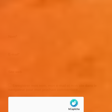
Nom
*
E-mail
*
Site web
Enregistrer mon nom, mon e-mail et mon site dans le
navigateur pour mon prochain commentaire.