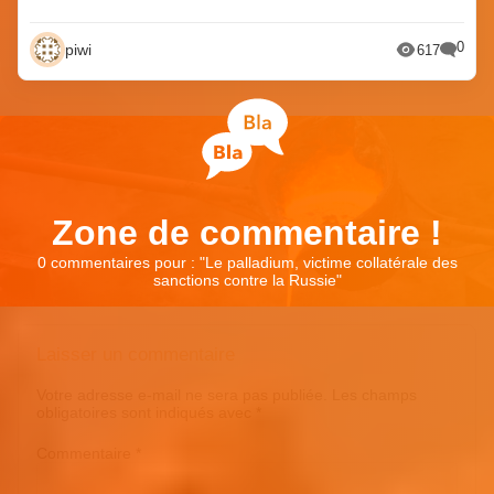
0
piwi
617
Zone de commentaire !
0 commentaires pour : "
Le palladium, victime collatérale des
sanctions contre la Russie
"
Laisser un commentaire
Votre adresse e-mail ne sera pas publiée.
Les champs
obligatoires sont indiqués avec
*
Commentaire
*