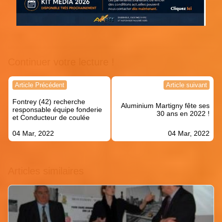
Continuer votre lecture !
Navigation
Article Précédent
Article suivant
de
Fontrey (42) recherche
l’article
Aluminium Martigny fête ses
responsable équipe fonderie
30 ans en 2022 !
et Conducteur de coulée
04 Mar, 2022
04 Mar, 2022
Articles similaires