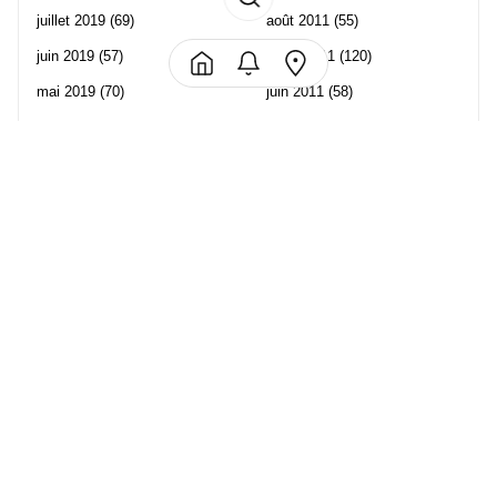
juillet 2019
(69)
août 2011
(55)
juin 2019
(57)
juillet 2011
(120)
mai 2019
(70)
juin 2011
(58)
avril 2019
(106)
mai 2011
(82)
mars 2019
(102)
avril 2011
(70)
février 2019
(95)
mars 2011
(71)
janvier 2019
(73)
février 2011
(65)
décembre 2018
(65)
janvier 2011
(82)
novembre 2018
(107)
décembre 2010
(68)
octobre 2018
(96)
Les partenaire de Piwi