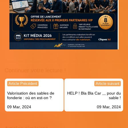
Continuer votre lecture !
Navigation
Article Précédent
Article suivant
de
Valorisation des sables de
HELP ! Bla Bla Car ,,, pour du
l’article
fonderie : où en est-on ?
sable !
09 Mar, 2024
09 Mar, 2024