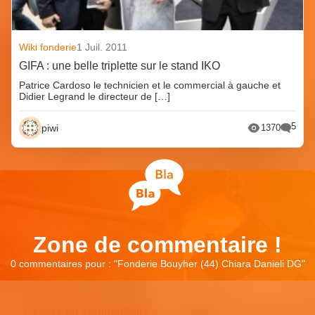
Wiki fonderie
1 Juil. 2011
GIFA : une belle triplette sur le stand IKO
Patrice Cardoso le technicien et le commercial à gauche et
Didier Legrand le directeur de […]
5
piwi
1370
Zone de commentaire !
0 commentaires pour : "
Fonderie Bouyher (44) Chiara Danieli DG
"
Laisser un commentaire