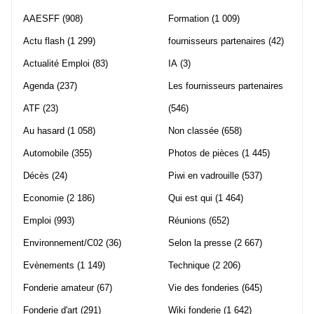
AAESFF
(908)
Formation
(1 009)
Actu flash
(1 299)
fournisseurs partenaires
(42)
Actualité Emploi
(83)
IA
(3)
Agenda
(237)
Les fournisseurs partenaires
ATF
(23)
(546)
Au hasard
(1 058)
Non classée
(658)
Automobile
(355)
Photos de pièces
(1 445)
Décès
(24)
Piwi en vadrouille
(537)
Economie
(2 186)
Qui est qui
(1 464)
Emploi
(993)
Réunions
(652)
Environnement/C02
(36)
Selon la presse
(2 667)
Evènements
(1 149)
Technique
(2 206)
Fonderie amateur
(67)
Vie des fonderies
(645)
Fonderie d'art
(291)
Wiki fonderie
(1 642)