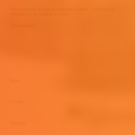
Votre adresse e-mail ne sera pas publiée.
Les champs
obligatoires sont indiqués avec
*
Commentaire
*
Nom
*
E-mail
*
Site web