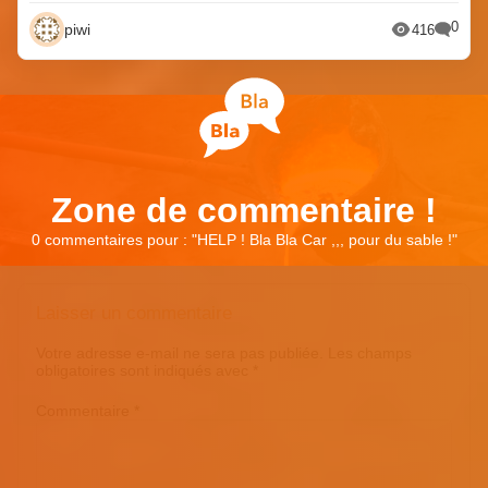
0
piwi
416
Zone de commentaire !
0 commentaires pour : "
HELP ! Bla Bla Car ,,, pour du sable !
"
Laisser un commentaire
Votre adresse e-mail ne sera pas publiée.
Les champs
obligatoires sont indiqués avec
*
Commentaire
*