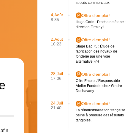
succès commerciaux
4,Août
Offre d'emploi !
8:35
Hugo Garin : Prochaine étape :
direction Firminy !
2,Août
Offre d'emploi !
16:23
Stage Bac +5 : Étude de
fabrication des noyaux de
fonderie par une voie
alternative F/H
28,Juil
Offre d'emploi !
17:06
e
Offre Emploi / Responsable
Atelier Fonderie chez Gindre
Duchavany
24,Juil
Offre d'emploi !
21:40
La réindustrialisation française
peine à produire des résultats
tangibles.
afin