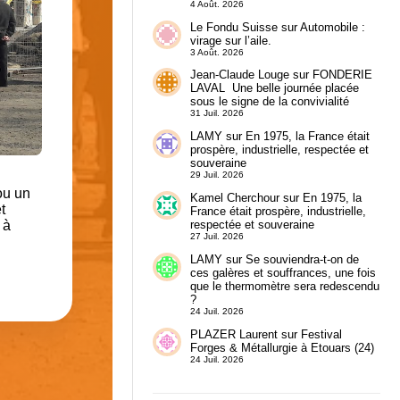
4 Août. 2026
Le Fondu Suisse
sur
Automobile :
virage sur l’aile.
3 Août. 2026
Jean-Claude Louge
sur
FONDERIE
LAVAL Une belle journée placée
sous le signe de la convivialité
31 Juil. 2026
LAMY
sur
En 1975, la France était
prospère, industrielle, respectée et
souveraine
29 Juil. 2026
ou un
Kamel Cherchour
sur
En 1975, la
t
France était prospère, industrielle,
respectée et souveraine
 à
27 Juil. 2026
LAMY
sur
Se souviendra-t-on de
ces galères et souffrances, une fois
que le thermomètre sera redescendu
?
24 Juil. 2026
PLAZER Laurent
sur
Festival
Forges & Métallurgie à Etouars (24)
24 Juil. 2026