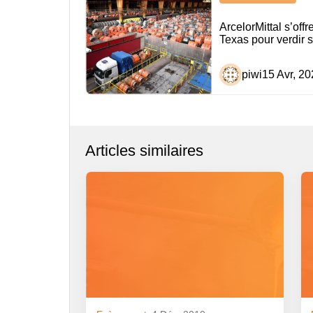
de
ArcelorMittal s’off
l’article
Texas pour verdir 
piwi
15 Avr, 20
Articles similaires