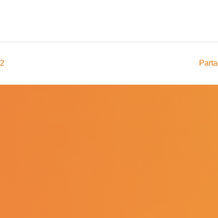
22
Parta