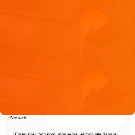
Votre adresse e-mail ne sera pas publiée.
Les champs
obligatoires sont indiqués avec
*
Commentaire
*
Nom
*
E-mail
*
Site web
Enregistrer mon nom, mon e-mail et mon site dans le