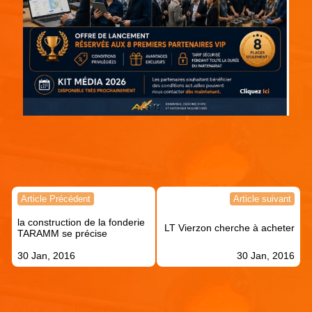
Continuer votre lecture !
Navigation
Article Précédent
Article suivant
de
la construction de la fonderie
l’article
LT Vierzon cherche à acheter
TARAMM se précise
30 Jan, 2016
30 Jan, 2016
Articles similaires