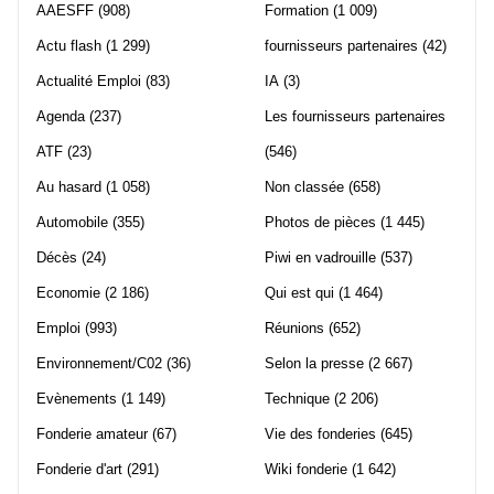
AAESFF
(908)
Formation
(1 009)
Actu flash
(1 299)
fournisseurs partenaires
(42)
Actualité Emploi
(83)
IA
(3)
Agenda
(237)
Les fournisseurs partenaires
ATF
(23)
(546)
Au hasard
(1 058)
Non classée
(658)
Automobile
(355)
Photos de pièces
(1 445)
Décès
(24)
Piwi en vadrouille
(537)
Economie
(2 186)
Qui est qui
(1 464)
Emploi
(993)
Réunions
(652)
Environnement/C02
(36)
Selon la presse
(2 667)
Evènements
(1 149)
Technique
(2 206)
Fonderie amateur
(67)
Vie des fonderies
(645)
Fonderie d'art
(291)
Wiki fonderie
(1 642)