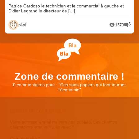
Patrice Cardoso le technicien et le commercial à gauche et
Didier Legrand le directeur de […]
5
piwi
1370
Zone de commentaire !
0 commentaires pour : "
Ces sans-papiers qui font tourner
l’économie
"
Laisser un commentaire
Votre adresse e-mail ne sera pas publiée.
Les champs
obligatoires sont indiqués avec
*
Commentaire
*