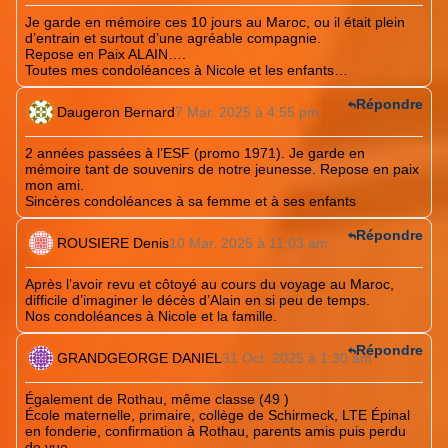
Je garde en mémoire ces 10 jours au Maroc, ou il était plein
d’entrain et surtout d’une agréable compagnie.
Repose en Paix ALAIN….
Toutes mes condoléances à Nicole et les enfants…
Répondre
Daugeron Bernard
7 Mar. 2025 à 4:55 pm
2 années passées à l’ESF (promo 1971). Je garde en
mémoire tant de souvenirs de notre jeunesse. Repose en paix
mon ami.
Sincères condoléances à sa femme et à ses enfants
Répondre
ROUSIERE Denis
10 Mar. 2025 à 11:03 am
Après l’avoir revu et côtoyé au cours du voyage au Maroc,
difficile d’imaginer le décès d’Alain en si peu de temps.
Nos condoléances à Nicole et la famille.
Répondre
GRANDGEORGE DANIEL
31 Oct. 2025 à 1:30 am
Également de Rothau, même classe (49 )
École maternelle, primaire, collège de Schirmeck, LTE Épinal
en fonderie, confirmation à Rothau, parents amis puis perdu
de vue….