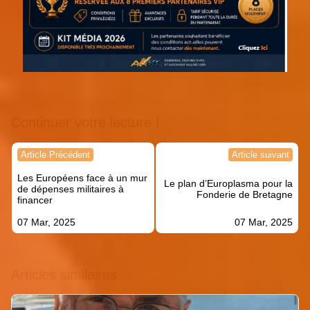
Continuer votre lecture !
Navigation
Article Précédent
Article suivant
de
Les Européens face à un mur
l’article
Le plan d’Europlasma pour la
de dépenses militaires à
Fonderie de Bretagne
financer
07 Mar, 2025
07 Mar, 2025
Articles similaires