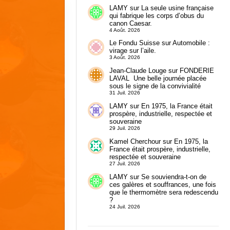
LAMY
sur
La seule usine française
qui fabrique les corps d’obus du
canon Caesar.
4 Août. 2026
Le Fondu Suisse
sur
Automobile :
virage sur l’aile.
3 Août. 2026
Jean-Claude Louge
sur
FONDERIE
LAVAL Une belle journée placée
sous le signe de la convivialité
31 Juil. 2026
LAMY
sur
En 1975, la France était
prospère, industrielle, respectée et
souveraine
29 Juil. 2026
Kamel Cherchour
sur
En 1975, la
France était prospère, industrielle,
respectée et souveraine
27 Juil. 2026
LAMY
sur
Se souviendra-t-on de
ces galères et souffrances, une fois
que le thermomètre sera redescendu
?
24 Juil. 2026