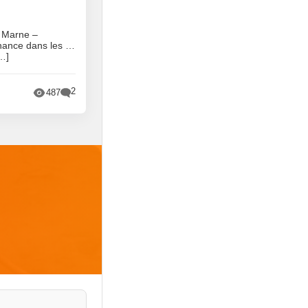
e Marne –
rnance dans les …
[…]
2
487