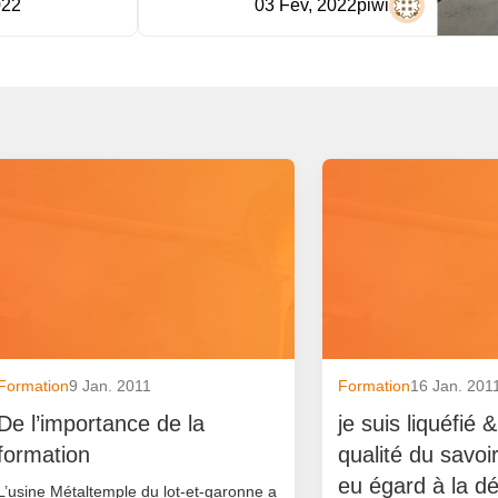
022
03 Fév, 2022
piwi
Formation
9 Jan. 2011
Formation
16 Jan. 201
De l’importance de la
je suis liquéfié 
formation
qualité du savoi
eu égard à la déf
L’usine Métaltemple du lot-et-garonne a