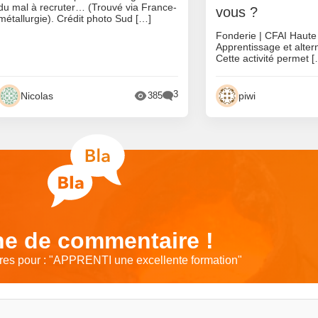
du mal à recruter… (Trouvé via France-
vous ?
métallurgie). Crédit photo Sud […]
Fonderie | CFAI Haut
Apprentissage et alte
Cette activité permet 
3
Nicolas
piwi
385
e de commentaire !
es pour : "
APPRENTI une excellente formation
"