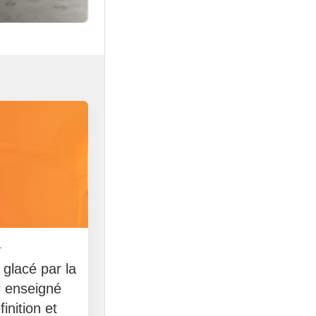
1
& glacé par la
r enseigné
inition et