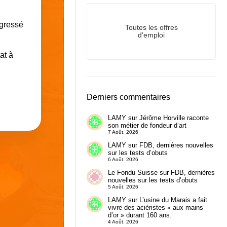
ogressé
Toutes les offres
d'emploi
at à
Derniers commentaires
LAMY
sur
Jérôme Horville raconte
son métier de fondeur d’art
7 Août. 2026
LAMY
sur
FDB, dernières nouvelles
sur les tests d’obuts
6 Août. 2026
Le Fondu Suisse
sur
FDB, dernières
nouvelles sur les tests d’obuts
5 Août. 2026
LAMY
sur
L’usine du Marais a fait
vivre des aciéristes « aux mains
d’or » durant 160 ans.
4 Août. 2026