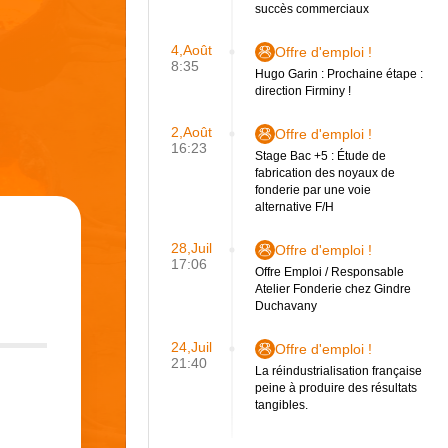
succès commerciaux
4,Août
Offre d'emploi !
8:35
Hugo Garin : Prochaine étape :
direction Firminy !
2,Août
Offre d'emploi !
16:23
Stage Bac +5 : Étude de
fabrication des noyaux de
fonderie par une voie
alternative F/H
28,Juil
Offre d'emploi !
17:06
Offre Emploi / Responsable
Atelier Fonderie chez Gindre
Duchavany
24,Juil
Offre d'emploi !
21:40
La réindustrialisation française
peine à produire des résultats
tangibles.