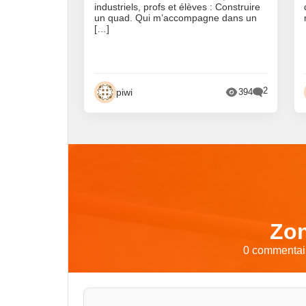
industriels, profs et élèves : Construire
un quad. Qui m’accompagne dans un
[…]
2
piwi
394
Zon
0 commentair