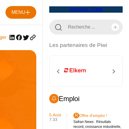
Annuaire / Carte
MENU
ger :
Les partenaires de Piwi
Emploi
5,Août
Offre d'emploi !
7:33
Safran News : Résultats
record, croissance industrielle,