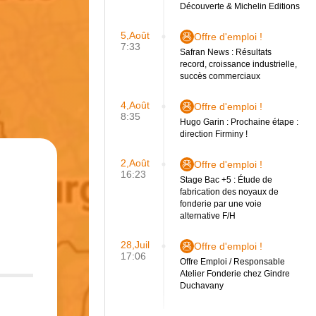
Découverte & Michelin Editions
5,Août
Offre d'emploi !
7:33
Safran News : Résultats
record, croissance industrielle,
succès commerciaux
4,Août
Offre d'emploi !
8:35
Hugo Garin : Prochaine étape :
direction Firminy !
2,Août
Offre d'emploi !
16:23
Stage Bac +5 : Étude de
fabrication des noyaux de
fonderie par une voie
alternative F/H
28,Juil
Offre d'emploi !
17:06
Offre Emploi / Responsable
Atelier Fonderie chez Gindre
Duchavany