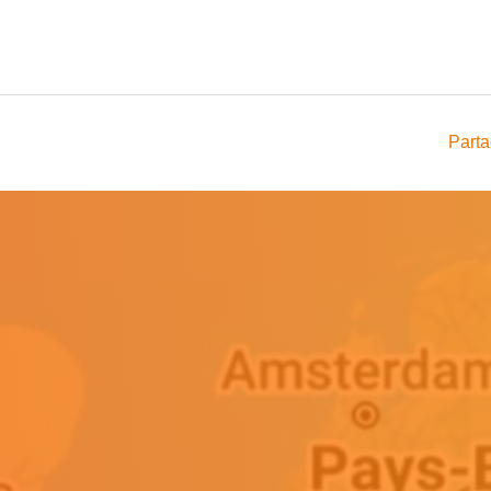
5
Parta