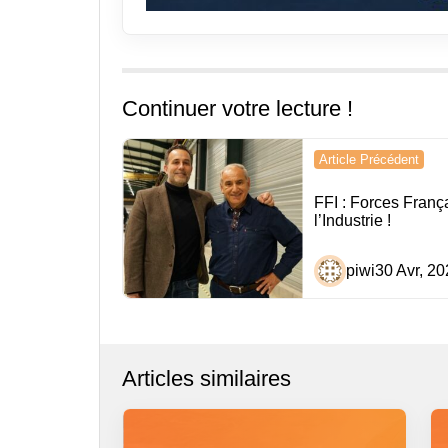
Continuer votre lecture !
Navigation
Article Précédent
de
FFI : Forces Franç
l’article
l’Industrie !
piwi
30 Avr, 20
Articles similaires