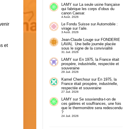
LAMY
sur
La seule usine française
qui fabrique les corps d’obus du
canon Caesar.
4 Août. 2026
venir
Le Fondu Suisse
sur
Automobile :
virage sur l’aile.
3 Août. 2026
Jean-Claude Louge
sur
FONDERIE
LAVAL Une belle journée placée
s et
sous le signe de la convivialité
31 Juil. 2026
LAMY
sur
En 1975, la France était
prospère, industrielle, respectée et
souveraine
29 Juil. 2026
Kamel Cherchour
sur
En 1975, la
France était prospère, industrielle,
respectée et souveraine
27 Juil. 2026
LAMY
sur
Se souviendra-t-on de
ces galères et souffrances, une fois
que le thermomètre sera redescendu
?
24 Juil. 2026