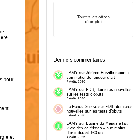
Toutes les offres
d'emploi
ne
ière
Derniers commentaires
LAMY
sur
Jérôme Horville raconte
son métier de fondeur d’art
es pour
7 Août. 2026
LAMY
sur
FDB, dernières nouvelles
sur les tests d’obuts
6 Août. 2026
Le Fondu Suisse
sur
FDB, dernières
ment
nouvelles sur les tests d’obuts
5 Août. 2026
LAMY
sur
L’usine du Marais a fait
vivre des aciéristes « aux mains
d’or » durant 160 ans.
rgie et
4 Août. 2026