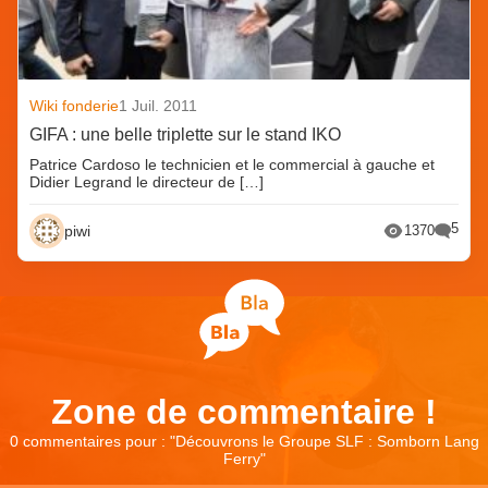
Wiki fonderie
1 Juil. 2011
GIFA : une belle triplette sur le stand IKO
Patrice Cardoso le technicien et le commercial à gauche et
Didier Legrand le directeur de […]
5
piwi
1370
Zone de commentaire !
0 commentaires pour : "
Découvrons le Groupe SLF : Somborn Lang
Ferry
"