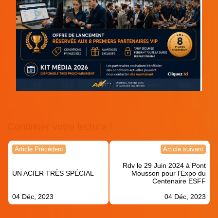
Continuer votre lecture !
Navigation
Article Précédent
Article suivant
de
Rdv le 29 Juin 2024 à Pont
l’article
UN ACIER TRÈS SPÉCIAL
Mousson pour l’Expo du
Centenaire ESFF
04 Déc, 2023
04 Déc, 2023