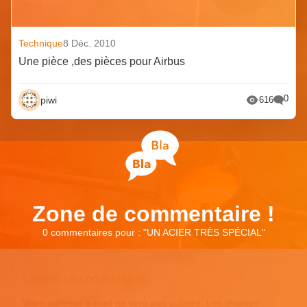
Technique
8 Déc. 2010
Une pièce ,des pièces pour Airbus
0
piwi
616
Zone de commentaire !
0 commentaires pour : "
UN ACIER TRÈS SPÉCIAL
"
Laisser un commentaire
Votre adresse e-mail ne sera pas publiée.
Les champs