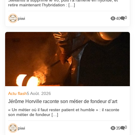
Stellantis a supprimé le V8, puis l’a ramené en hybride, et
retire maintenant l’hybridation : […]
0
piwi
40
Actu flash
5 Août. 2026
Jérôme Horville raconte son métier de fondeur d’art
« Un métier où il faut rester patient et humble » : il raconte
son métier de fondeur […]
0
piwi
35