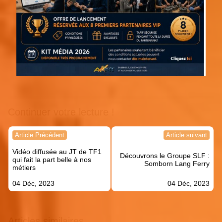
Continuer votre lecture !
Navigation
Article Précédent
Article suivant
de
Vidéo diffusée au JT de TF1
l’article
Découvrons le Groupe SLF :
qui fait la part belle à nos
Somborn Lang Ferry
métiers
04 Déc, 2023
04 Déc, 2023
Articles similaires