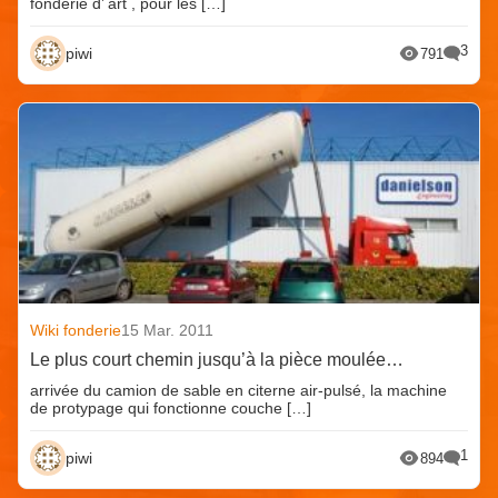
fonderie d’ art , pour les […]
3
piwi
791
Wiki fonderie
15 Mar. 2011
Le plus court chemin jusqu’à la pièce moulée…
arrivée du camion de sable en citerne air-pulsé, la machine
de protypage qui fonctionne couche […]
1
piwi
894