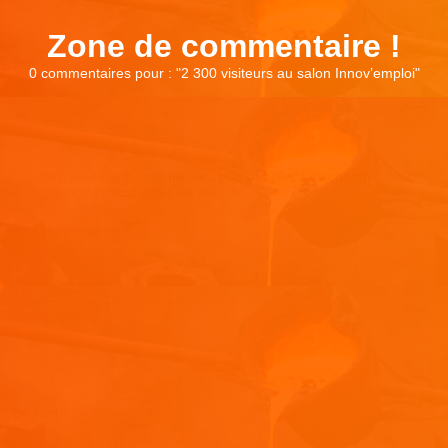
Zone de commentaire !
0 commentaires pour : "
2 300 visiteurs au salon Innov’emploi
"
Laisser un commentaire
Votre adresse e-mail ne sera pas publiée.
Les champs
obligatoires sont indiqués avec
*
Commentaire
*
Nom
*