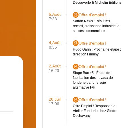
Découverte & Michelin Editions
5,Août
Offre d'emploi !
7:33
Safran News : Résultats
record, croissance industrielle,
succès commerciaux
4,Août
Offre d'emploi !
8:35
Hugo Garin : Prochaine étape :
direction Firminy !
2,Août
Offre d'emploi !
16:23
Stage Bac +5 : Étude de
fabrication des noyaux de
fonderie par une voie
alternative F/H
28,Juil
Offre d'emploi !
17:06
Offre Emploi / Responsable
Atelier Fonderie chez Gindre
Duchavany