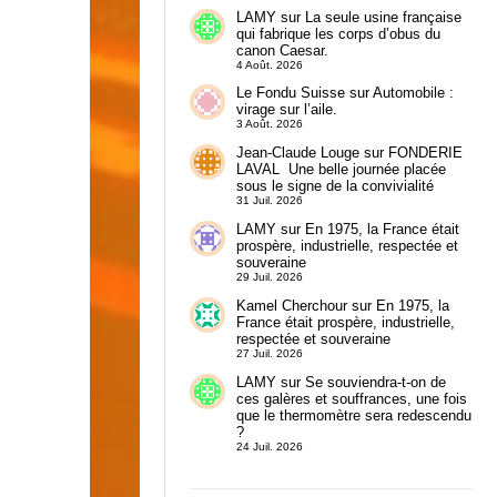
LAMY
sur
La seule usine française
qui fabrique les corps d’obus du
canon Caesar.
4 Août. 2026
Le Fondu Suisse
sur
Automobile :
virage sur l’aile.
3 Août. 2026
Jean-Claude Louge
sur
FONDERIE
LAVAL Une belle journée placée
sous le signe de la convivialité
31 Juil. 2026
LAMY
sur
En 1975, la France était
prospère, industrielle, respectée et
souveraine
29 Juil. 2026
Kamel Cherchour
sur
En 1975, la
France était prospère, industrielle,
respectée et souveraine
27 Juil. 2026
LAMY
sur
Se souviendra-t-on de
ces galères et souffrances, une fois
que le thermomètre sera redescendu
?
24 Juil. 2026