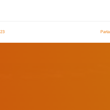
023
Parta