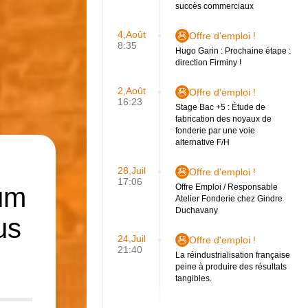
succès commerciaux
4,Août
Offre d'emploi !
8:35
Hugo Garin : Prochaine étape :
direction Firminy !
2,Août
Offre d'emploi !
16:23
Stage Bac +5 : Étude de
fabrication des noyaux de
fonderie par une voie
alternative F/H
28,Juil
Offre d'emploi !
17:06
ium
Offre Emploi / Responsable
Atelier Fonderie chez Gindre
Duchavany
us
24,Juil
Offre d'emploi !
21:40
La réindustrialisation française
peine à produire des résultats
tangibles.