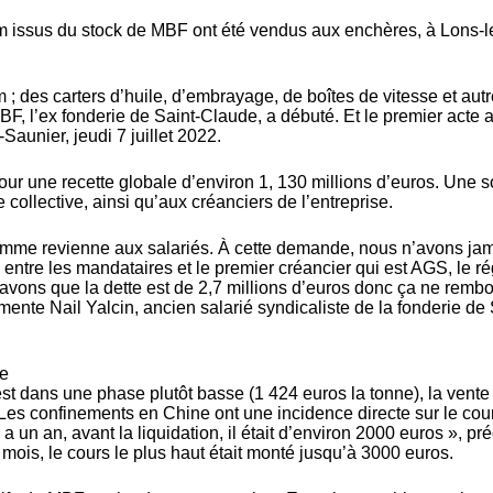
ium issus du stock de MBF ont été vendus aux enchères, à Lons-l
 ; des carters d’huile, d’embrayage, de boîtes de vitesse et aut
MBF, l’ex fonderie de Saint-Claude, a débuté. Et le premier acte a
-Saunier, jeudi 7 juillet 2022.
our une recette globale d’environ 1, 130 millions d’euros. Une
 collective, ainsi qu’aux créanciers de l’entreprise.
somme revienne aux salariés. À cette demande, nous n’avons ja
ie entre les mandataires et le premier créancier qui est AGS, le r
savons que la dette est de 2,7 millions d’euros donc ça ne remb
ente Nail Yalcin, ancien salarié syndicaliste de la fonderie de 
re
st dans une phase plutôt basse (1 424 euros la tonne), la vente 
Les confinements en Chine ont une incidence directe sur le cou
a un an, avant la liquidation, il était d’environ 2000 euros », pr
 mois, le cours le plus haut était monté jusqu’à 3000 euros.