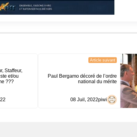
Article suivant
, Staffeur,
ste et/ou
Paul Bergamo décoré de l’ordre
rme ???
national du mérite
022
08 Juil, 2022
piwi