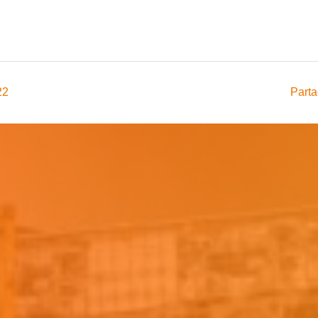
22
Parta