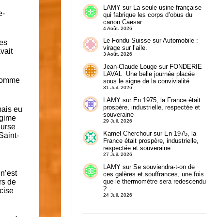
LAMY
sur
La seule usine française
e-
qui fabrique les corps d’obus du
canon Caesar.
4 Août. 2026
Le Fondu Suisse
sur
Automobile :
res
virage sur l’aile.
vait
3 Août. 2026
Jean-Claude Louge
sur
FONDERIE
LAVAL Une belle journée placée
 somme
sous le signe de la convivialité
31 Juil. 2026
LAMY
sur
En 1975, la France était
prospère, industrielle, respectée et
mais eu
souveraine
égime
29 Juil. 2026
ourse
Kamel Cherchour
sur
En 1975, la
Saint-
France était prospère, industrielle,
respectée et souveraine
27 Juil. 2026
LAMY
sur
Se souviendra-t-on de
n’est
ces galères et souffrances, une fois
que le thermomètre sera redescendu
rs de
?
écise
24 Juil. 2026