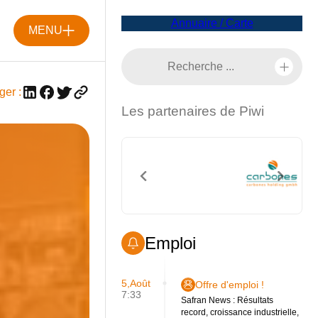
Annuaire / Carte
MENU
ger :
Les partenaires de Piwi
Emploi
5,Août
Offre d'emploi !
7:33
Safran News : Résultats
record, croissance industrielle,