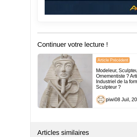
Continuer votre lecture !
Navigation
Article Précédent
de
Modeleur, Sculpteur
Ornementiste ? Arti
l’article
Industriel de la fo
Sculpteur ?
piwi
08 Juil, 2
Articles similaires