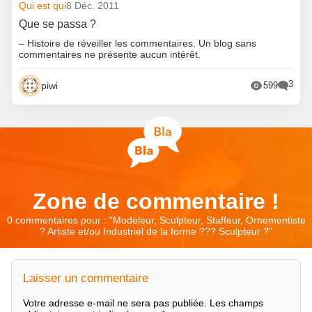
Qui est qui
8 Déc. 2011
Que se passa ?
– Histoire de réveiller les commentaires. Un blog sans
commentaires ne présente aucun intérêt.
3
piwi
599
Zone de commentaire !
0 commentaires pour : "
Modeleur, Sculpteur, Staffeur, Ornementiste
? Artiste et/ou Industriel de la forme ??? Sculpteur ?
"
Laisser un commentaire
Votre adresse e-mail ne sera pas publiée.
Les champs