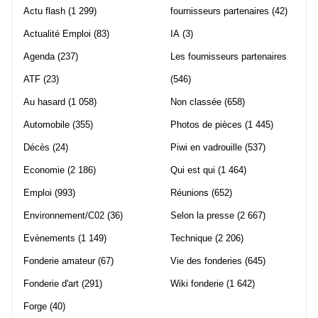
Actu flash
(1 299)
fournisseurs partenaires
(42)
Actualité Emploi
(83)
IA
(3)
Agenda
(237)
Les fournisseurs partenaires
ATF
(23)
(546)
Au hasard
(1 058)
Non classée
(658)
Automobile
(355)
Photos de pièces
(1 445)
Décès
(24)
Piwi en vadrouille
(537)
Economie
(2 186)
Qui est qui
(1 464)
Emploi
(993)
Réunions
(652)
Environnement/C02
(36)
Selon la presse
(2 667)
Evènements
(1 149)
Technique
(2 206)
Fonderie amateur
(67)
Vie des fonderies
(645)
Fonderie d'art
(291)
Wiki fonderie
(1 642)
Forge
(40)