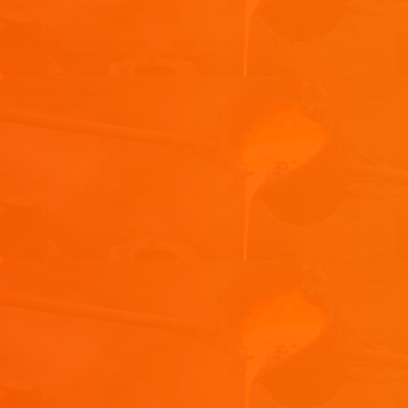
Laisser un commentaire
Votre adresse e-mail ne sera pas publiée.
Les champs
obligatoires sont indiqués avec
*
Commentaire
*
Nom
*
E-mail
*
Site web