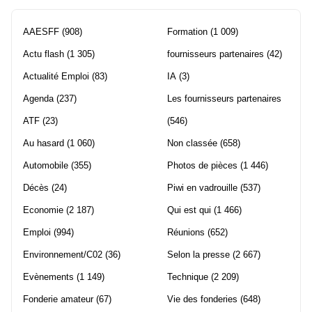
AAESFF
(908)
Formation
(1 009)
Actu flash
(1 305)
fournisseurs partenaires
(42)
Actualité Emploi
(83)
IA
(3)
Agenda
(237)
Les fournisseurs partenaires
ATF
(23)
(546)
Au hasard
(1 060)
Non classée
(658)
Automobile
(355)
Photos de pièces
(1 446)
Décès
(24)
Piwi en vadrouille
(537)
Economie
(2 187)
Qui est qui
(1 466)
Emploi
(994)
Réunions
(652)
Environnement/C02
(36)
Selon la presse
(2 667)
Evènements
(1 149)
Technique
(2 209)
Fonderie amateur
(67)
Vie des fonderies
(648)