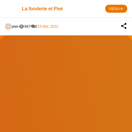
Skip
to
La fonderie et Piwi
MENU
content
piwi
667
0
18 Mar, 2022