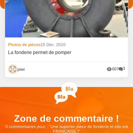
Photos de pièces
15 Déc. 2010
La fonderie permet de pomper
3
piwi
607
Zone de commentaire !
0 commentaires pour : "
Une superbe pièce de fonderie et elle est
FRANCAISE !
"