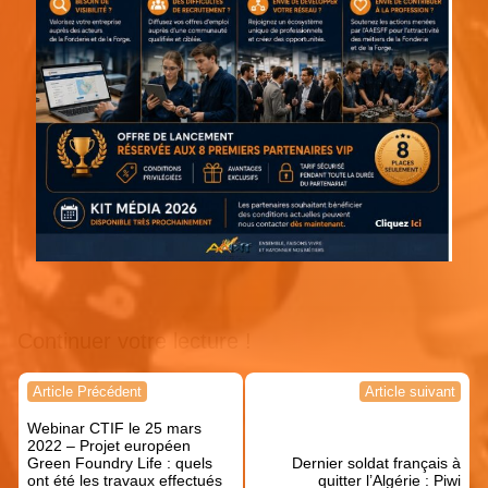
Continuer votre lecture !
Navigation
Article Précédent
Article suivant
de
Webinar CTIF le 25 mars
l’article
2022 – Projet européen
Green Foundry Life : quels
Dernier soldat français à
ont été les travaux effectués
quitter l’Algérie : Piwi