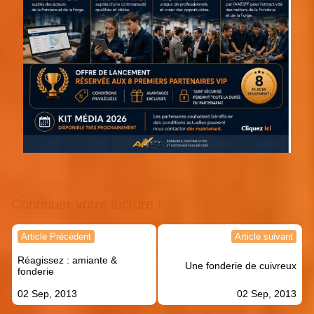
Continuer votre lecture !
Navigation
Article Précédent
Article suivant
de
Réagissez : amiante &
l’article
Une fonderie de cuivreux
fonderie
02 Sep, 2013
02 Sep, 2013