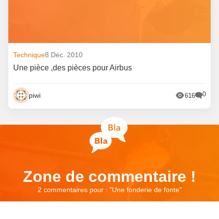
Technique
8 Déc. 2010
Une pièce ,des pièces pour Airbus
0
piwi
616
Zone de commentaire !
2 commentaires pour : "
Une fonderie de fonte
"