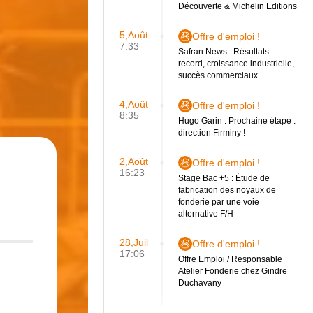
Découverte & Michelin Editions
5,Août
Offre d'emploi !
7:33
Safran News : Résultats
record, croissance industrielle,
succès commerciaux
4,Août
Offre d'emploi !
8:35
Hugo Garin : Prochaine étape :
direction Firminy !
2,Août
Offre d'emploi !
16:23
Stage Bac +5 : Étude de
fabrication des noyaux de
fonderie par une voie
alternative F/H
28,Juil
Offre d'emploi !
17:06
Offre Emploi / Responsable
Atelier Fonderie chez Gindre
Duchavany