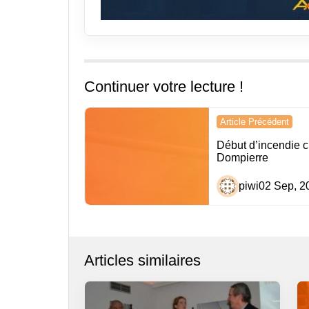
Continuer votre lecture !
Navigation
Article Précédent
de
Début d’incendie 
Dompierre
l’article
piwi
02 Sep, 2
Articles similaires