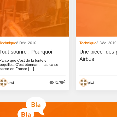
Technique
8 Déc. 2010
Technique
8 Déc. 2010
Tout sourire : Pourquoi
Une pièce ,des 
Airbus
Parce que c’est de la fonte en
coquille…C’est étonnant mais ca se
passe en France […]
2
piwi
piwi
717