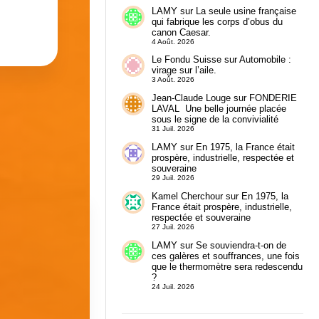
LAMY
sur
La seule usine française
qui fabrique les corps d’obus du
canon Caesar.
4 Août. 2026
Le Fondu Suisse
sur
Automobile :
virage sur l’aile.
3 Août. 2026
Jean-Claude Louge
sur
FONDERIE
LAVAL Une belle journée placée
sous le signe de la convivialité
31 Juil. 2026
LAMY
sur
En 1975, la France était
prospère, industrielle, respectée et
souveraine
29 Juil. 2026
Kamel Cherchour
sur
En 1975, la
France était prospère, industrielle,
respectée et souveraine
27 Juil. 2026
LAMY
sur
Se souviendra-t-on de
ces galères et souffrances, une fois
que le thermomètre sera redescendu
?
24 Juil. 2026