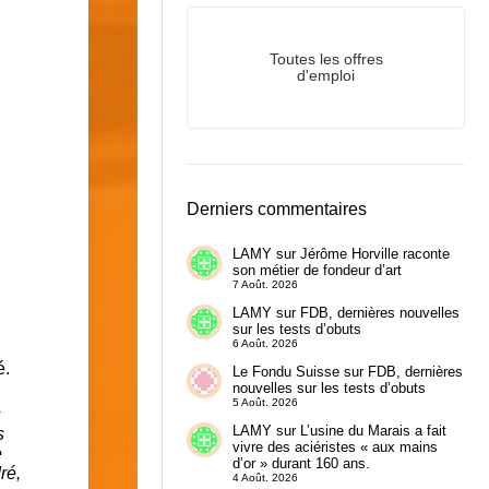
Toutes les offres
d'emploi
Derniers commentaires
LAMY
sur
Jérôme Horville raconte
son métier de fondeur d’art
7 Août. 2026
LAMY
sur
FDB, dernières nouvelles
sur les tests d’obuts
6 Août. 2026
é.
Le Fondu Suisse
sur
FDB, dernières
nouvelles sur les tests d’obuts
5 Août. 2026
s
LAMY
sur
L’usine du Marais a fait
s
vivre des aciéristes « aux mains
e
d’or » durant 160 ans.
ré,
4 Août. 2026