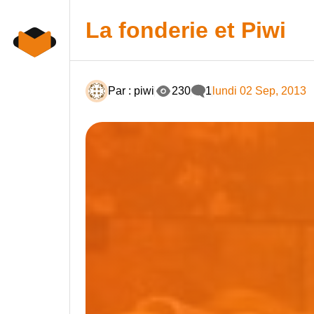
Skip
Panneau de gestion des cookies
to
La fonderie et Piwi
content
Par : piwi
230
1
lundi 02 Sep, 2013