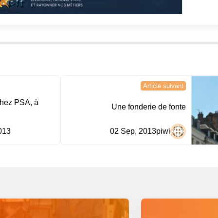
Article suivant
chez PSA, à
Une fonderie de fonte
013
02 Sep, 2013
piwi