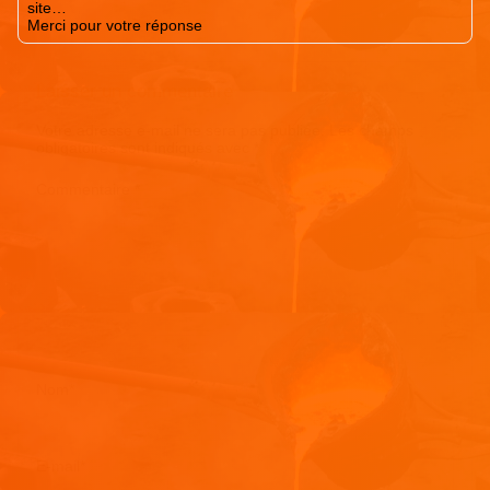
site…
Merci pour votre réponse
Laisser un commentaire
Votre adresse e-mail ne sera pas publiée.
Les champs
obligatoires sont indiqués avec
*
Commentaire
*
Nom
*
E-mail
*