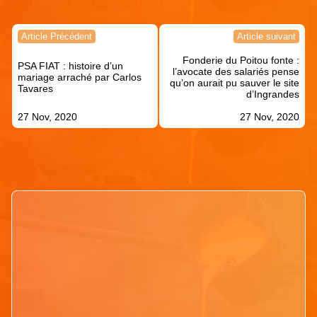
Continuer votre lecture !
Navigation
Article Précédent
Article suivant
de
Fonderie du Poitou fonte :
l’article
PSA FIAT : histoire d’un
l’avocate des salariés pense
mariage arraché par Carlos
qu’on aurait pu sauver le site
Tavares
d’Ingrandes
27 Nov, 2020
27 Nov, 2020
Articles similaires