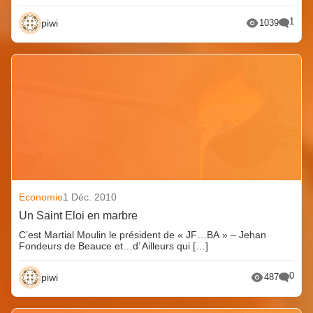
1
piwi
1039
Economie
1 Déc. 2010
Un Saint Eloi en marbre
C’est Martial Moulin le président de « JF…BA » – Jehan
Fondeurs de Beauce et…d’ Ailleurs qui […]
0
piwi
487