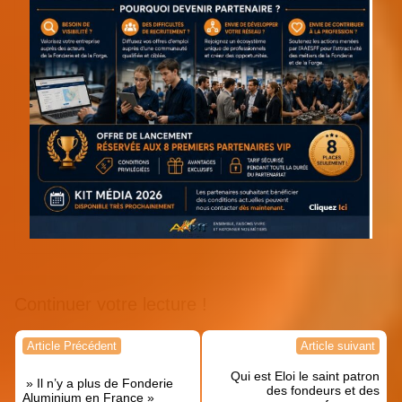
Continuer votre lecture !
Navigation
Article Précédent
Article suivant
de
Qui est Eloi le saint patron
l’article
» Il n’y a plus de Fonderie
des fondeurs et des
Aluminium en France »