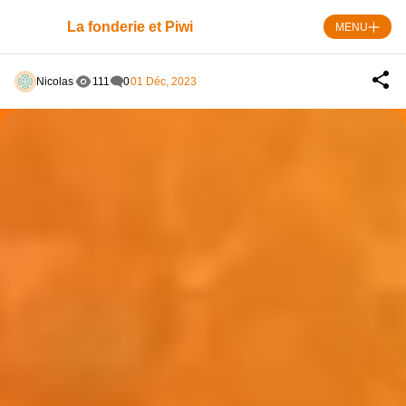
Skip
to
La fonderie et Piwi
MENU
content
Nicolas
111
0
01 Déc, 2023