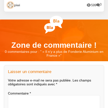
3
piwi
599
Zone de commentaire !
0 commentaires pour : "
» Il n’y a plus de Fonderie Aluminium en
France »
"
Laisser un commentaire
Votre adresse e-mail ne sera pas publiée.
Les champs
obligatoires sont indiqués avec
*
Commentaire
*