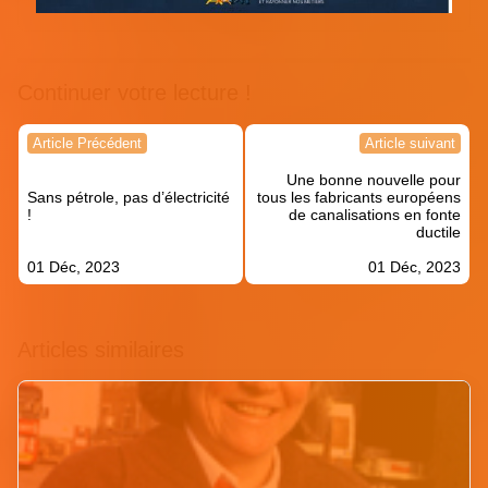
Continuer votre lecture !
Navigation
Article Précédent
Article suivant
de
Une bonne nouvelle pour
l’article
Sans pétrole, pas d’électricité
tous les fabricants européens
!
de canalisations en fonte
ductile
01 Déc, 2023
01 Déc, 2023
Articles similaires