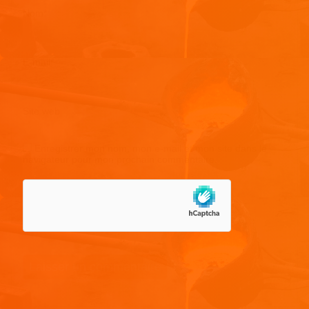
Nom
*
E-mail
*
Site web
Enregistrer mon nom, mon e-mail et mon site dans le
navigateur pour mon prochain commentaire.