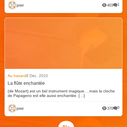
1
piwi
403
Au hasard
8 Déc. 2010
La flûte enchantée
(de Mozart) est un bel instrument magique….mais la cloche
de Papageno est elle aussi enchantée. […]
0
piwi
370