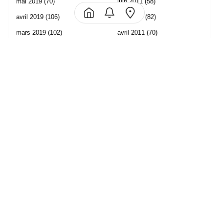
mai 2019
(70)
juin 2011
(58)
avril 2019
(106)
mai 2011
(82)
mars 2019
(102)
avril 2011
(70)
février 2019
(95)
mars 2011
(71)
janvier 2019
(73)
février 2011
(65)
décembre 2018
(65)
janvier 2011
(82)
novembre 2018
(107)
décembre 2010
(68)
octobre 2018
(96)
Les partenaire de Piwi