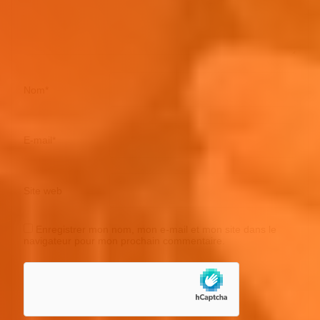
Nom
*
E-mail
*
Site web
Enregistrer mon nom, mon e-mail et mon site dans le
navigateur pour mon prochain commentaire.