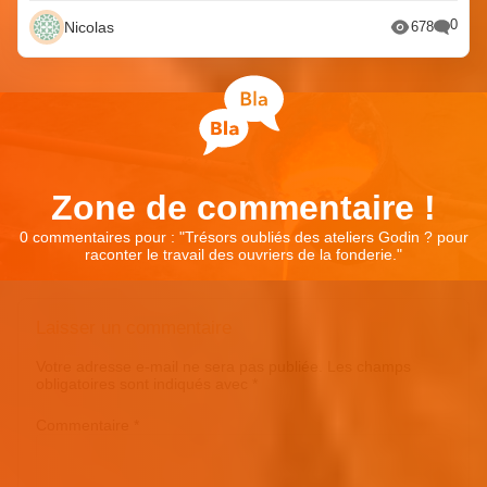
0
Nicolas
678
Zone de commentaire !
0 commentaires pour : "
Trésors oubliés des ateliers Godin ? pour
raconter le travail des ouvriers de la fonderie.
"
Laisser un commentaire
Votre adresse e-mail ne sera pas publiée.
Les champs
obligatoires sont indiqués avec
*
Commentaire
*