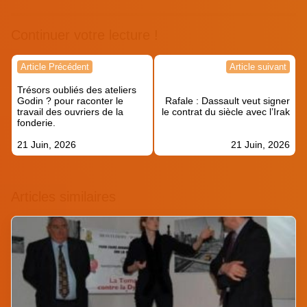
Continuer votre lecture !
Navigation
Article Précédent
Article suivant
de
Trésors oubliés des ateliers
l’article
Godin ? pour raconter le
Rafale : Dassault veut signer
travail des ouvriers de la
le contrat du siècle avec l’Irak
fonderie.
21 Juin, 2026
21 Juin, 2026
Articles similaires