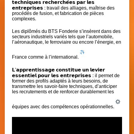
𝘁𝗲𝗰𝗵𝗻𝗶𝗾𝘂𝗲𝘀 𝗿𝗲𝗰𝗵𝗲𝗿𝗰𝗵𝗲́𝗲𝘀 𝗽𝗮𝗿 𝗹𝗲𝘀
𝗲𝗻𝘁𝗿𝗲𝗽𝗿𝗶𝘀𝗲𝘀 : travail des alliages, maîtrise des
procédés de fusion, et fabrication de pièces
complexes.
Les diplômés du BTS Fonderie s’insèrent dans des
secteurs industriels variés tels que l’automobile,
l’aéronautique, le ferroviaire ou encore l’énergie, en
France comme à l’international.
𝗟’𝗮𝗽𝗽𝗿𝗲𝗻𝘁𝗶𝘀𝘀𝗮𝗴𝗲 𝗰𝗼𝗻𝘀𝘁𝗶𝘁𝘂𝗲 𝘂𝗻 𝗹𝗲𝘃𝗶𝗲𝗿
𝗲𝘀𝘀𝗲𝗻𝘁𝗶𝗲𝗹 𝗽𝗼𝘂𝗿 𝗹𝗲𝘀 𝗲𝗻𝘁𝗿𝗲𝗽𝗿𝗶𝘀𝗲𝘀 : il permet de
former des profils adaptés à leurs besoins, de
transmettre les savoir-faire techniques, d’anticiper
les recrutements et de renforcer durablement les
équipes avec des compétences opérationnelles.