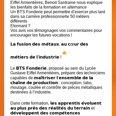
Eiffel Armentières
,
Benoit Santraine
nous explique
les bienfaits de la formation en alternance
Un BTS Fonderie peut permettre d’exercer plus tard
dans sa carrière professionnelle 50 métiers
différents
Etonnant ?
Vos avis vos témoignages vos commentaires pour
encourager les futures vocations !
𝗟𝗮 𝗳𝘂𝘀𝗶𝗼𝗻 𝗱𝗲𝘀 𝗺𝗲́𝘁𝗮𝘂𝘅, 𝗮𝘂 𝗰œ𝘂𝗿 𝗱𝗲𝘀
𝗺𝗲́𝘁𝗶𝗲𝗿𝘀 𝗱𝗲 𝗹’𝗶𝗻𝗱𝘂𝘀𝘁𝗿𝗶𝗲 !
Le 𝗕𝗧𝗦 𝗙𝗼𝗻𝗱𝗲𝗿𝗶𝗲, proposé au sein du
Lycée
Gustave Eiffel Armentières
, prépare des techniciens
capables de 𝗺𝗮𝗶̂𝘁𝗿𝗶𝘀𝗲𝗿 𝗹’𝗲𝗻𝘀𝗲𝗺𝗯𝗹𝗲 𝗱𝗲 𝗹𝗮
𝗰𝗵𝗮𝗶̂𝗻𝗲 𝗱𝗲 𝗽𝗿𝗼𝗱𝘂𝗰𝘁𝗶𝗼𝗻 : conception, labo,
moulage, coulée et contrôle de pièces métalliques
destinées à l’industrie.
Dans cette formation, 𝗹𝗲𝘀 𝗮𝗽𝗽𝗿𝗲𝗻𝘁𝗶𝘀 𝗲́𝘃𝗼𝗹𝘂𝗲𝗻𝘁
𝗮𝘂 𝗽𝗹𝘂𝘀 𝗽𝗿𝗲̀𝘀 𝗱𝗲𝘀 𝗿𝗲́𝗮𝗹𝗶𝘁𝗲́𝘀 𝗱𝘂 𝘁𝗲𝗿𝗿𝗮𝗶𝗻 et
𝗱𝗲́𝘃𝗲𝗹𝗼𝗽𝗽𝗲𝗻𝘁 𝗱𝗲𝘀 𝗰𝗼𝗺𝗽𝗲́𝘁𝗲𝗻𝗰𝗲𝘀