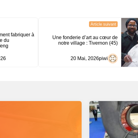
Article suivant
ement fabriquer à
Une fonderie d’art au cœur de
e du
notre village : Tivernon (45)
feng
026
20 Mai, 2026
piwi