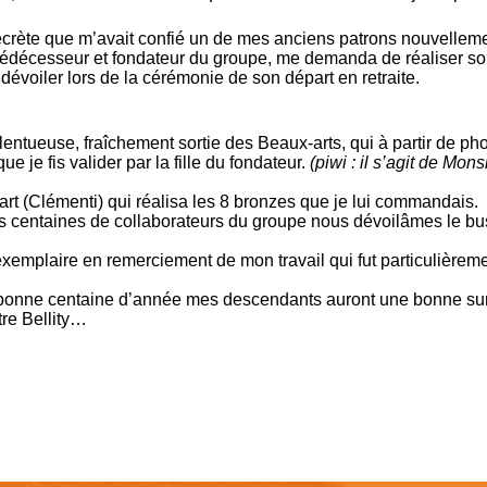
ecrète que m’avait confié un de mes anciens patrons nouvellem
édécesseur et fondateur du groupe, me demanda de réaliser s
évoiler lors de la cérémonie de son départ en retraite.
alentueuse, fraîchement sortie des Beaux-arts, qui à partir de ph
e je fis valider par la fille du fondateur.
(piwi : il s’agit de Mons
art (Clémenti)
qui réalisa les 8 bronzes que je lui commandais.
 centaines de collaborateurs du groupe nous dévoilâmes le bu
 exemplaire en remerciement de mon travail qui fut particulièrem
 bonne centaine d’année mes descendants auront une bonne sur
tre Bellity…