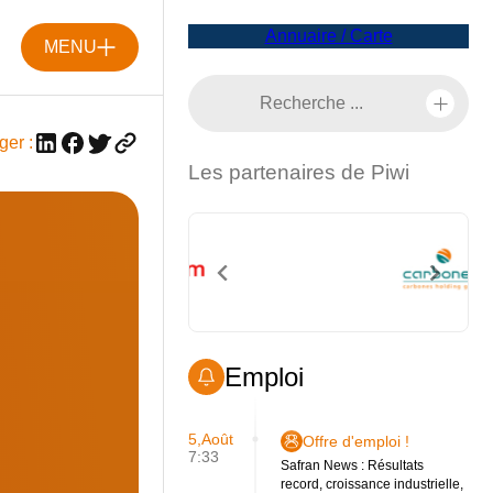
Annuaire / Carte
MENU
ger :
Les partenaires de Piwi
Emploi
5,Août
Offre d'emploi !
7:33
Safran News : Résultats
record, croissance industrielle,