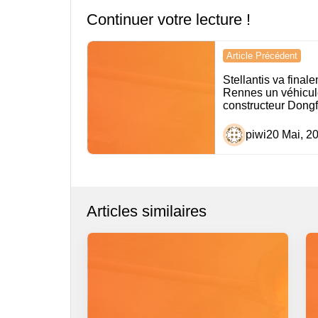
Continuer votre lecture !
Navigation
Article Précédent
de
Stellantis va final
Rennes un véhicul
l’article
constructeur Dong
piwi
20 Mai, 2
Articles similaires