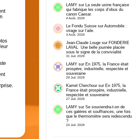
LAMY
sur
La seule usine française
qui fabrique les corps d’obus du
ent
canon Caesar.
on
4 Août. 2026
Le Fondu Suisse
sur
Automobile :
virage sur l’aile.
3 Août. 2026
otos
Jean-Claude Louge
sur
FONDERIE
ieur
LAVAL Une belle journée placée
sous le signe de la convivialité
31 Juil. 2026
ste
LAMY
sur
En 1975, la France était
prospère, industrielle, respectée et
souveraine
ent
29 Juil. 2026
prise.
Kamel Cherchour
sur
En 1975, la
France était prospère, industrielle,
respectée et souveraine
27 Juil. 2026
LAMY
sur
Se souviendra-t-on de
ces galères et souffrances, une fois
que le thermomètre sera redescendu
?
24 Juil. 2026