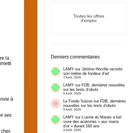
Toutes les offres
d'emploi
Derniers commentaires
re la
ometti
LAMY
sur
Jérôme Horville raconte
son métier de fondeur d’art
7 Août. 2026
LAMY
sur
FDB, dernières nouvelles
sur les tests d’obuts
6 Août. 2026
envie à
Le Fondu Suisse
sur
FDB, dernières
nouvelles sur les tests d’obuts
5 Août. 2026
de ses
LAMY
sur
L’usine du Marais a fait
vivre des aciéristes « aux mains
d’or » durant 160 ans.
4 Août. 2026
 cher.