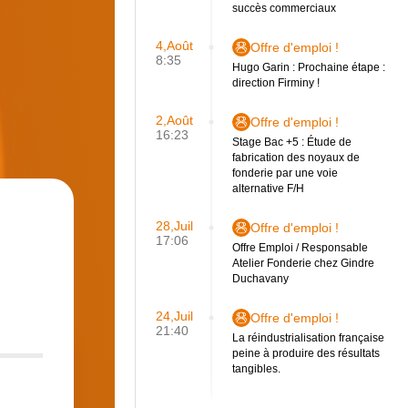
succès commerciaux
4,Août
Offre d'emploi !
8:35
Hugo Garin : Prochaine étape :
direction Firminy !
2,Août
Offre d'emploi !
16:23
Stage Bac +5 : Étude de
fabrication des noyaux de
fonderie par une voie
alternative F/H
28,Juil
Offre d'emploi !
17:06
Offre Emploi / Responsable
Atelier Fonderie chez Gindre
Duchavany
24,Juil
Offre d'emploi !
21:40
La réindustrialisation française
peine à produire des résultats
tangibles.