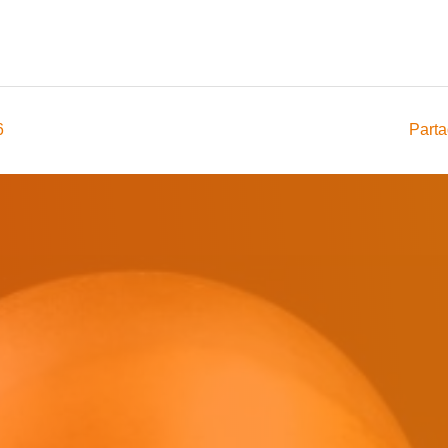
6
Parta