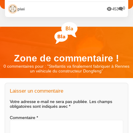
0
piwi
453
Zone de commentaire !
0 commentaires pour : "
Stellantis va finalement fabriquer à Rennes
un véhicule du constructeur Dongfeng
"
Laisser un commentaire
Votre adresse e-mail ne sera pas publiée.
Les champs
obligatoires sont indiqués avec
*
Commentaire
*