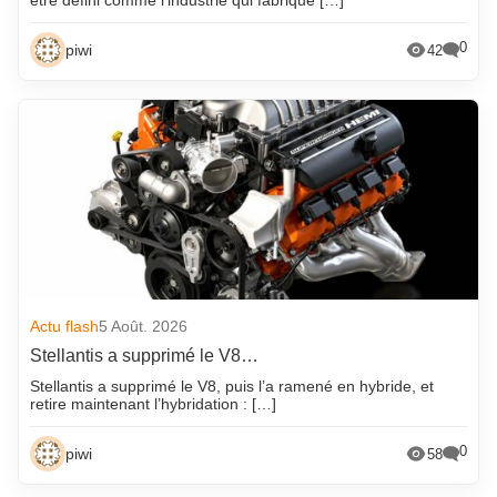
être défini comme l’industrie qui fabrique […]
0
piwi
42
Actu flash
5 Août. 2026
Stellantis a supprimé le V8…
Stellantis a supprimé le V8, puis l’a ramené en hybride, et
retire maintenant l’hybridation : […]
0
piwi
58