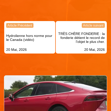
Continuer votre lecture !
Navigation
Article Précédent
Article suivant
de
TRÈS CHÈRE FONDERIE : la
l’article
Hydrolienne hors norme pour
fonderie détient le record de
le Canada (vidéo)
l’objet le plus cher.
20 Mai, 2026
20 Mai, 2026
Articles similaires