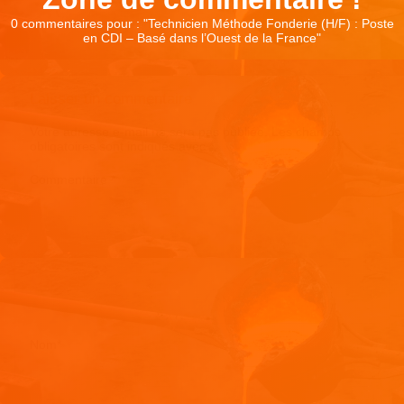
0 commentaires pour : "
Technicien Méthode Fonderie (H/F) : Poste
en CDI – Basé dans l’Ouest de la France
"
Laisser un commentaire
Votre adresse e-mail ne sera pas publiée.
Les champs
obligatoires sont indiqués avec
*
Commentaire
*
Nom
*