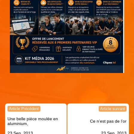
Continuer votre lecture !
Navigation
Article Précédent
Article suivant
de
Une belle pièce moulée en
l’article
Ce n’est pas de l’or
aluminium,
23 Sep, 2013
23 Sep, 2013