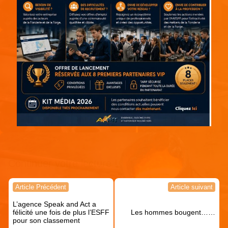
Continuer votre lecture !
Navigation
Article Précédent
Article suivant
de
L’agence Speak and Act a
l’article
félicité une fois de plus l’ESFF
Les hommes bougent……
pour son classement