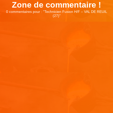
Zone de commentaire !
0 commentaires pour : "
Technicien Fusion H/F – VAL DE REUIL
(27)
"
Laisser un commentaire
Votre adresse e-mail ne sera pas publiée.
Les champs
obligatoires sont indiqués avec
*
Commentaire
*
Nom
*