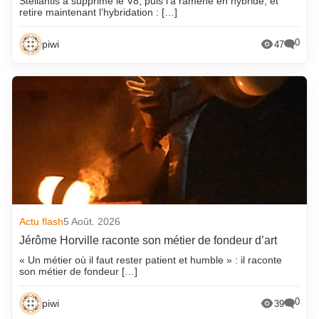
Stellantis a supprimé le V8, puis l’a ramené en hybride, et
retire maintenant l’hybridation : […]
0
piwi
47
Actu flash
5 Août. 2026
Jérôme Horville raconte son métier de fondeur d’art
« Un métier où il faut rester patient et humble » : il raconte
son métier de fondeur […]
0
piwi
39