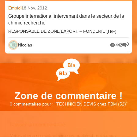
Emploi
18 Nov. 2012
Groupe international intervenant dans le secteur de la
chimie recherche
RESPONSABLE DE ZONE EXPORT – FONDERIE (H/F)
0
Nicolas
442
Zone de commentaire !
0 commentaires pour : "
TECHNICIEN DEVIS chez FBM (52)
"
Laisser un commentaire
Votre adresse e-mail ne sera pas publiée.
Les champs