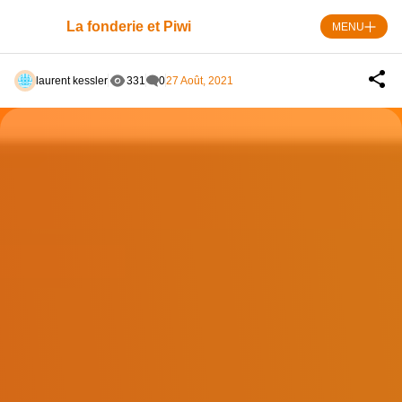
Skip
to
La fonderie et Piwi
MENU
content
laurent kessler
331
0
27 Août, 2021