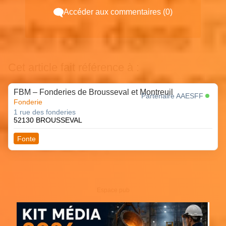
Accéder aux commentaires (0)
Cet article fait référence à :
FBM – Fonderies de Brousseval et Montreuil
Partenaire AAESFF
Fonderie
1 rue des fonderies
52130 BROUSSEVAL
Fonte
Espace pub