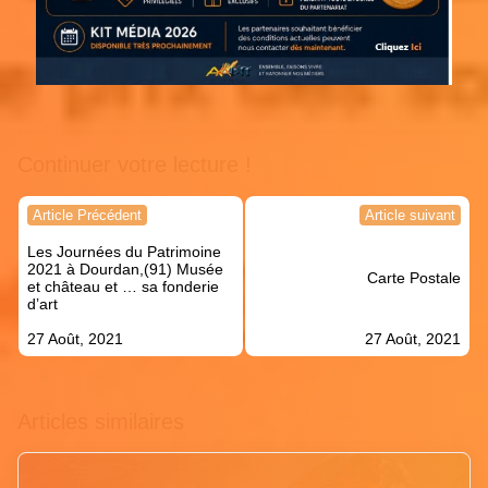
Continuer votre lecture !
Navigation
Article Précédent
Article suivant
de
Les Journées du Patrimoine
l’article
2021 à Dourdan,(91) Musée
Carte Postale
et château et … sa fonderie
d’art
27 Août, 2021
27 Août, 2021
Articles similaires