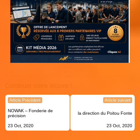
Continuer votre lecture !
Navigation
Article Précédent
Article suivant
de
NOWAK – Fonderie de
l’article
la direction du Poitou Fonte
précision
23 Oct, 2020
23 Oct, 2020