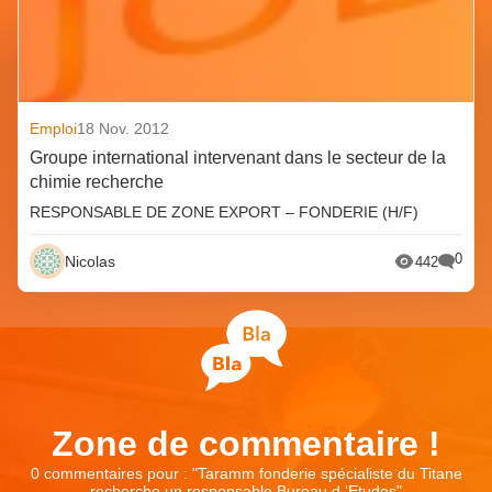
Emploi
18 Nov. 2012
Groupe international intervenant dans le secteur de la
chimie recherche
RESPONSABLE DE ZONE EXPORT – FONDERIE (H/F)
0
Nicolas
442
Zone de commentaire !
0 commentaires pour : "
Taramm fonderie spécialiste du Titane
recherche un responsable Bureau d ‘Etudes
"